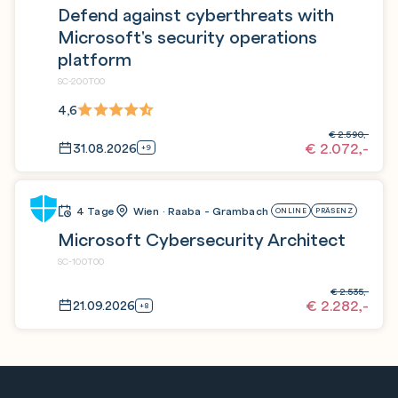
Defend against cyberthreats with
Microsoft's security operations
platform
SC-200T00
4,6
€
2.590,-
€
2.072,-
31.08.2026
+9
4 Tage
Wien · Raaba - Grambach
ONLINE
PRÄSENZ
Microsoft Cybersecurity Architect
SC-100T00
€
2.535,-
€
2.282,-
21.09.2026
+8