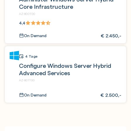
Core Infrastructure
AZ-800T00
4,4
€
2.450,-
On Demand
4 Tage
Configure Windows Server Hybrid
Advanced Services
AZ-801T00
€
2.500,-
On Demand