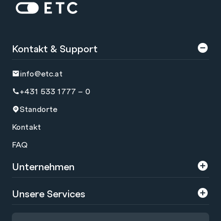
Zur Startseite: ETC
Kontakt & Support
info@etc.at
+431 533 1777 – 0
Standorte
Kontakt
FAQ
Unternehmen
Über uns
Unsere Services
Karriere
Trainings