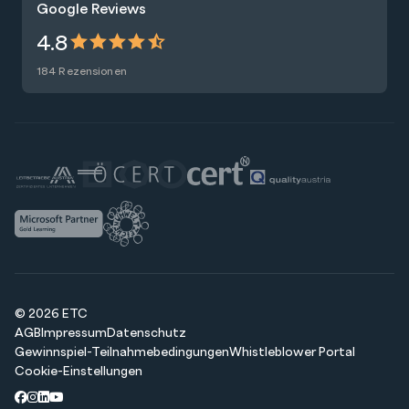
Google Reviews
Presse
Zertifizierungen
4.8
Nachhaltigkeit
Förderungen
184 Rezensionen
Blog
Talentsuche
Newsletter
Raummiete
© 2026 ETC
AGB
Impressum
Datenschutz
Gewinnspiel-Teilnahmebedingungen
Whistleblower Portal
Cookie-Einstellungen
Facebook
Instagram
LinkedIn
Youtube