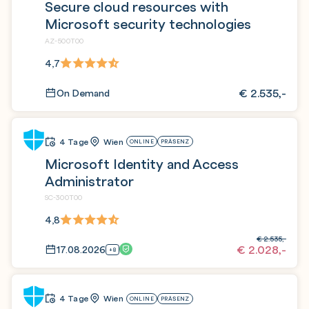
Secure cloud resources with
Microsoft security technologies
AZ-500T00
4,7
€
2.535,-
On Demand
4 Tage
Wien
ONLINE
PRÄSENZ
Microsoft Identity and Access
Administrator
SC-300T00
4,8
€
2.535,-
€
2.028,-
17.08.2026
+8
4 Tage
Wien
ONLINE
PRÄSENZ