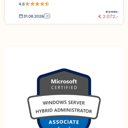
4,6
€
2.590,-
€
2.072,-
31.08.2026
+9