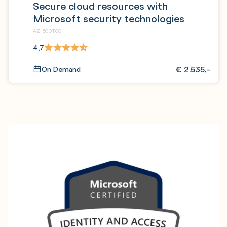
Secure cloud resources with
Microsoft security technologies
AZ-500T00
4,7
€
2.535,-
On Demand