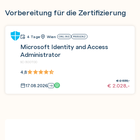
Vorbereitung für die Zertifizierung
4 Tage
Wien
ONLINE
PRÄSENZ
Microsoft Identity and Access
Administrator
SC-300T00
4,8
€
2.535,-
€
2.028,-
17.08.2026
+8