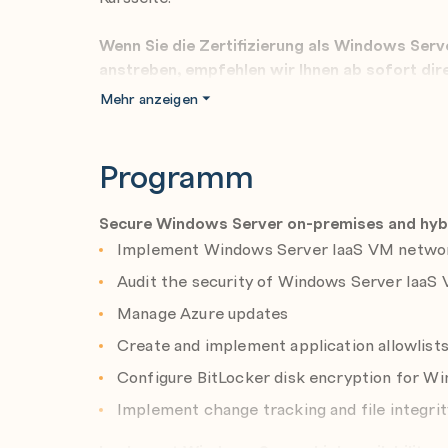
Wenn Sie die Zertifizierung als Windows Serv
anstreben, empfehlen wir Ihnen ab sofort di
Mehr anzeigen
In diesem Training erfahren IT-Expert*innen, w
Server-Dienste
mithilfe lokaler, hybrider und 
Programm
In diesem Training erfahren IT-Expert*innen, w
nutzen können, virtuelle und physische Server
Azure-VMs unter Windows Server schützen. In 
Secure Windows Server on-premises and hybr
Expert*innen auch, wie sie Aufgaben im Zusa
Implement Windows Server IaaS VM networ
Problembehandlung und Notfallwiederherstellu
Audit the security of Windows Server IaaS 
In diesem Training werden Verwaltungstools u
Center, PowerShell, Azure Arc, die Azure Aut
Manage Azure updates
Defender for Identity, Azure Security Center,
Create and implement application allowlists
vorgestellt.
Configure BitLocker disk encryption for Wi
Implement change tracking and file integr