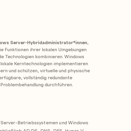
ing
rver VMs
availability
ows Server-Hybridadministrator*innen
,
h Windows Server VM
ie Funktionen ihrer lokalen Umgebungen
ide Technologien kombinieren. Windows
ver on-premises and hybrid
 lokale Kerntechnologien implementieren
rn und schützen, virtuelle und physische
erfügbare, vollständig redundante
t Windows Server IaaS
 Problembehandlung durchführen.
om disasters with Azure Site Recovery
re Site Recovery
re Backup
es and hybrid environments
s Server-Betriebssystemen und Windows
ces to Azure IaaS virtual machines
nschließlich AD DS, DNS, DFS, Hyper-V