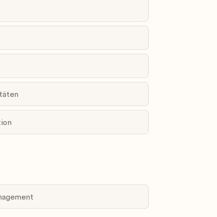
ng und Verwaltung von IaaS-Diensten in
ure Active Directory
ows-Clientbetriebssystemen wie
rShell
täten
tion
anagement