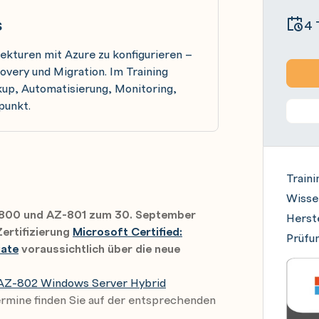
s
4 
kturen mit Azure zu konfigurieren –
overy und Migration. Im Training
kup, Automatisierung, Monitoring,
punkt.
Traini
Wisse
800 und AZ-801 zum 30. September
Herste
ertifizierung
Microsoft Certified:
Prüfun
iate
voraussichtlich über die neue
AZ-802 Windows Server Hybrid
ermine finden Sie auf der entsprechenden