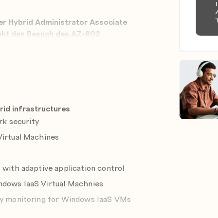
er Hybrid Administrator Associate
rekt den Besuch des AZ-802
ie sie
fortgeschrittene Windows
cloudbasierter Technologien konfigurieren.
ie Sie die Hybridfunktionen von Azure
workloads zu Azure IaaS migrieren und
diesem Training erfahren IT-
id infrastructures
mmenhang mit Hochverfügbarkeit,
k security
ng ausführen.
Virtual Machines
nd -technologien wie Windows Admin
omation-Updateverwaltung, Microsoft
 Azure Migrate und Azure Monitor
 with adaptive application control
ndows IaaS Virtual Machnies
ity monitoring for Windows IaaS VMs