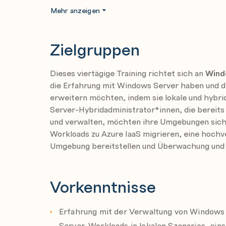
Implement Windows Server high availability
Mehr anzeigen
Introduction to Cluster Shared Volumes
Implement Windows Server failover cluster
Zielgruppen
Implement high availability of Windows Se
Implement Windows Server File Server high 
Dieses viertägige Training richtet sich an
Wind
Implement scale and high availability wit
die Erfahrung mit Windows Server haben und d
erweitern möchten, indem sie lokale und hybr
Implement disaster recovery in Windows Ser
Server-Hybridadministrator*innen, die bereits
environments
und verwalten, möchten ihre Umgebungen siche
Implement Hyper-V Replica
Workloads zu Azure IaaS migrieren, eine hochv
Implement hybrid backup and recovery wih
Umgebung bereitstellen und Überwachung und
Protect your on-promises infrastructure fr
Protect your Azure infrastructure with Azu
Vorkenntnisse
protect your virtual machines by using Azu
Migrate servers and workloads in on-premis
Erfahrung mit der Verwaltung von Window
Migrate on-premises Windows Server instan
Server-Workloads in lokalen Szenarios, ei