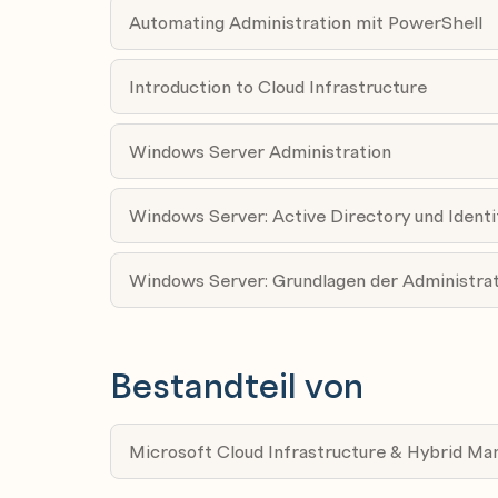
Troubleshoot Active Dircetory
Grundlegende Kenntnisse zur Implementieru
Automating Administration mit PowerShell
Microsoft Azure
Grundlegende Kenntnisse im Umgang mit Az
Introduction to Cloud Infrastructure
Praktische Erfahrung im Umgang mit Wind
Windows 10 oder Windows 11
Windows Server Administration
Grundlegende Erfahrung mit Windows Powe
Windows Server: Active Directory und Identi
Windows Server: Grundlagen der Administra
Bestandteil von
Microsoft Cloud Infrastructure & Hybrid M