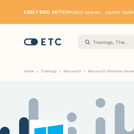
EARLY BIRD AKTION
Jetzt sparen ... später skill
Zur Startseite: ETC
Home
Trainings
Microsoft
Microsoft Windows Serve