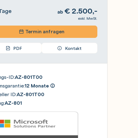
€
2.500,-
Tage
ab
exkl. MwSt.
Termin anfragen
PDF
Kontakt
ngs-ID:
AZ-801T00
nsgarantie:
12 Monate
ller ID:
AZ-801T00
g:
AZ-801