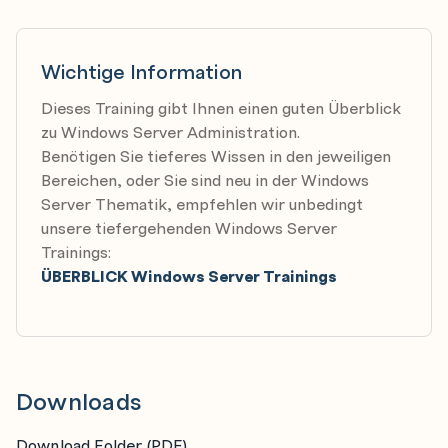
Module 7: Disaster recovery in Windows Server
Hyper-V Replica
Wichtige Information
Backup and restore infrastructure in Windows
Dieses Training gibt Ihnen einen guten Überblick
Server
zu Windows Server Administration.
Benötigen Sie tieferes Wissen in den jeweiligen
Bereichen, oder Sie sind neu in der Windows
Module 8: Windows Server security
Server Thematik, empfehlen wir unbedingt
Credentials and privileged access protection
unsere tiefergehenden Windows Server
Hardening Windows Server
Trainings:
ÜBERBLICK Windows Server Trainings
JEA in Windows Server
Securing and analyzing SMB traffic
Windows Server update management
Downloads
Module 9: RDS in Windows Server
Overview of RDS
Download Folder (PDF)