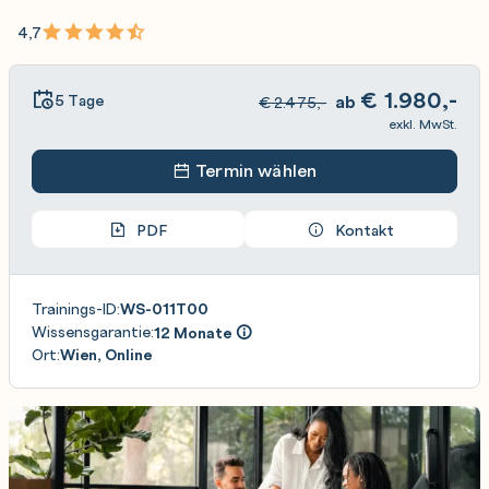
4,7
€
1.980,-
5 Tage
ab
€
2.475,-
exkl. MwSt.
Termin wählen
PDF
Kontakt
Trainings-ID:
WS-011T00
Wissensgarantie:
12 Monate
Ort:
Wien, Online