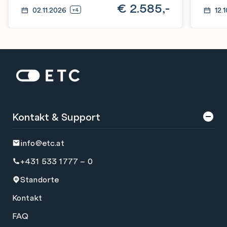
€
2.585,-
02.11.2026
12.
+4
Zur Startseite: ETC
Kontakt & Support
info@etc.at
+431 533 1777 – 0
Standorte
Kontakt
FAQ