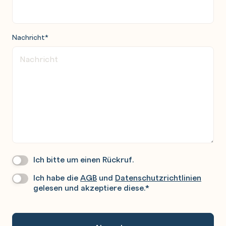
Nachricht
*
Ich bitte um einen Rückruf.
Wir
Rufen
Ich habe die
AGB
und
Datenschutzrichtlinien
Datenschutz
*
Sie
gelesen und akzeptiere diese.
*
Gerne
An.