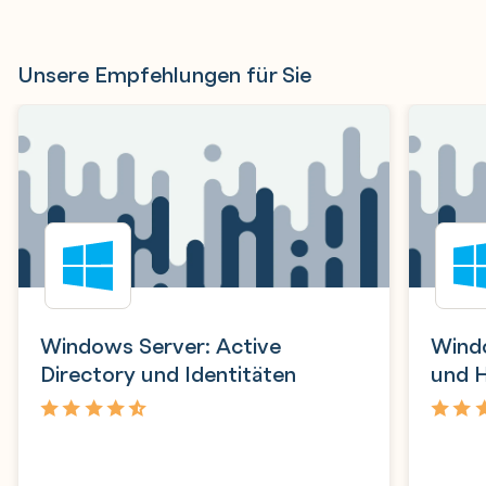
Unsere Empfehlungen für Sie
Windows Server: Active
Windo
Directory und Identitäten
und 
4,9
4,6