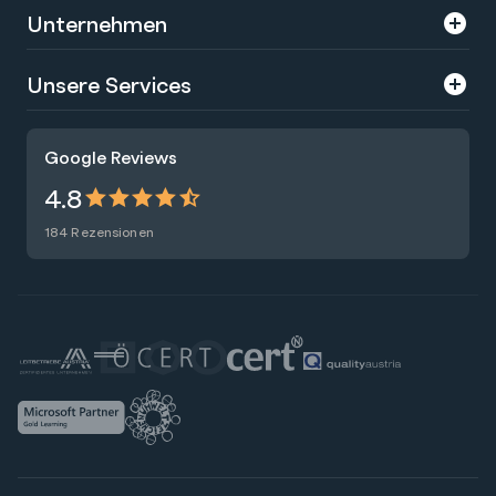
Unternehmen
Über uns
Unsere Services
Karriere
Trainings
Google Reviews
Presse
Zertifizierungen
4.8
Nachhaltigkeit
Förderungen
184 Rezensionen
Blog
Talentsuche
Newsletter
Raummiete