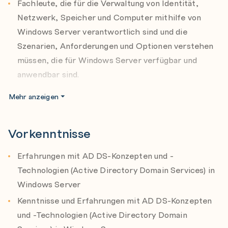
Configure a virtual machine-based desktop
Fachleute, die für die Verwaltung von Identität,
Windows Server
infrastructure deployment
Netzwerk, Speicher und Computer mithilfe von
Deploying and managing DHCP
Implement remote access and web services
Windows Server verantwortlich sind und die
Deploying and managing DNS service
Szenarien, Anforderungen und Optionen verstehen
Implement service monitoring and performance
Deploying and managing IPAM
müssen, die für Windows Server verfügbar und
monitoring and apply troubleshooting
Remote Access Services in Windows Server
anwendbar sind.
Perform upgrades and migration related to AD DS,
and storage.
Mehr anzeigen
Module 4: File Servers and Storage management in
Windows Server
Volumes and File Systems in Windows Server
Vorkenntnisse
Implementing sharing in Windows Server
Erfahrungen mit AD DS-Konzepten und -
Implementing Storage Spaces in Windows Server
Technologien (Active Directory Domain Services) in
Implementing Data Deduplication
Windows Server
Implementing iSCSI
Kenntnisse und Erfahrungen mit AD DS-Konzepten
Deploying Distributed File System
und -Technologien (Active Directory Domain