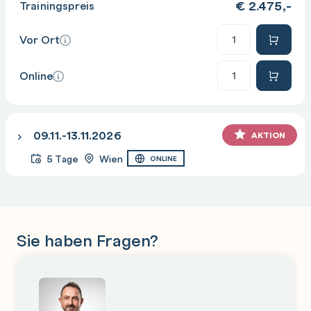
€
2.475,-
Trainingspreis
Anzahl
Vor Ort
Module 12: Upgrade and migration in Windows Server
AD DS migration
Anzahl
Online
Storage Migration Service
Windows Server migration tools
09.11.-13.11.2026
AKTION
5 Tage
Wien
ONLINE
Sie haben Fragen?