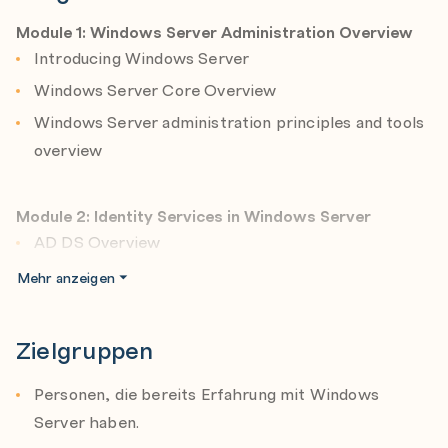
Nach Abschluss dieses Trainings haben Sie Wissen zu
Module 1: Windows Server Administration Overview
folgenden Themen aufgebaut:
Introducing Windows Server
Use administrative techniques and tools in Windows
Windows Server Core Overview
Server
Windows Server administration principles and tools
Implement identity Services
overview
Manage network infrastructure services
Configure file servers and storage
Module 2: Identity Services in Windows Server
Manage virtual machines using Hyper-V
AD DS Overview
virtualisation and containers
Deploying Windows Server domain controllers
Mehr anzeigen
Implement high availability and disaster recovery
Azure AD overview
solutions
Implementing Group Policy
Zielgruppen
Apply security features to protect critical
Active Directory Certificate Services overview
resources
Personen, die bereits Erfahrung mit Windows
Configure Remote Desktop Services
Server haben.
Module 3: Network Infrastructure services in