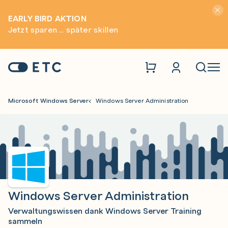
Hinwei
EARLY BIRD AKTION
Jetzt sparen ... später skillen
Zur Startseite: ETC
Naviga
Microsoft Windows Server
Windows Server Administration
Windows Server Administration
Verwaltungswissen dank Windows Server Training
sammeln