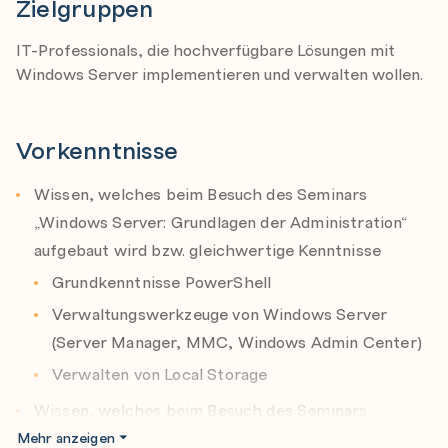
Zielgruppen
Discrete Device Assignment
Host Resource Protection
IT-Professionals, die hochverfügbare Lösungen mit
SVHDX Disk Format
Windows Server implementieren und verwalten wollen.
Production Checkpoints
PowerShell Direct
Vorkenntnisse
Remote FX
Wissen, welches beim Besuch des Seminars
Nested Virtualization
„Windows Server: Grundlagen der Administration“
Shielded VMs
aufgebaut wird bzw. gleichwertige Kenntnisse
Advanced Networking
Grundkenntnisse PowerShell
SR-IOV
Verwaltungswerkzeuge von Windows Server
Switched embedded teaming
(Server Manager, MMC, Windows Admin Center)
NIC Teaming
Verwalten von Local Storage
SMB 3.1.1
Wissen, welches beim Besuch des Seminars
Software-Defined Networking
„Networking Fundamentals“ aufgebaut wird bzw.
Mehr anzeigen