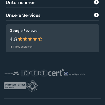
Unternehmen
Über uns
Unsere Services
Karriere
Trainings
Google Reviews
Presse
Zertifizierungen
4.8
Nachhaltigkeit
Förderungen
184 Rezensionen
Blog
Talentsuche
Newsletter
Raummiete