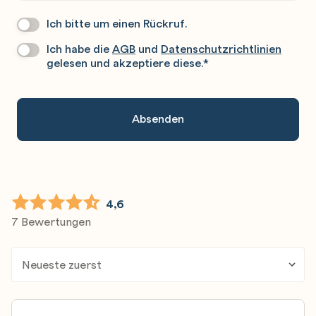
Ich bitte um einen Rückruf.
Wir
Rufen
Ich habe die
AGB
und
Datenschutzrichtlinien
Datenschutz
*
Sie
gelesen und akzeptiere diese.
*
Gerne
An.
4,6
7 Bewertungen