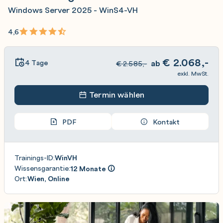
Windows Server 2025 - WinS4-VH
4,6
€
2.068,-
4 Tage
ab
€
2.585,-
exkl. MwSt.
Termin wählen
PDF
Kontakt
Trainings-ID:
WinVH
Wissensgarantie:
12 Monate
Ort:
Wien, Online