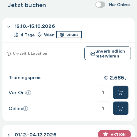
Jetzt buchen
Storage Spaces
Nur Online
Tiered Storage
Storage Replica
12.10.-15.10.2026
Storage Spaces Direct
4 Tage
Wien
ONLINE
Storage QoS
unverbindlich
Uhrzeit & Location
reservieren
€
2.585,-
Trainingspreis
Anzahl
Vor Ort
Anzahl
Online
01.12.-04.12.2026
AKTION