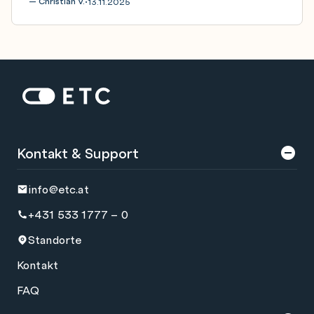
— Christian V.
13.11.2025
•
Zur Startseite: ETC
Kontakt & Support
info@etc.at
+431 533 1777 – 0
Standorte
Kontakt
FAQ