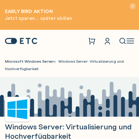
Hinwei
EARLY BIRD AKTION
Jetzt sparen ... später skillen
Zur Startseite: ETC
Naviga
Microsoft Windows Server
Windows Server: Virtualisierung und
Hochverfügbarkeit
Windows Server: Virtualisierung und
Hochverfügbarkeit