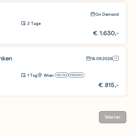
On Demand
2 Tage
€
1.630,-
anken
16.09.2026
+1
1 Tag
Wien
ONLINE
PRÄSENZ
€
815,-
Weiter