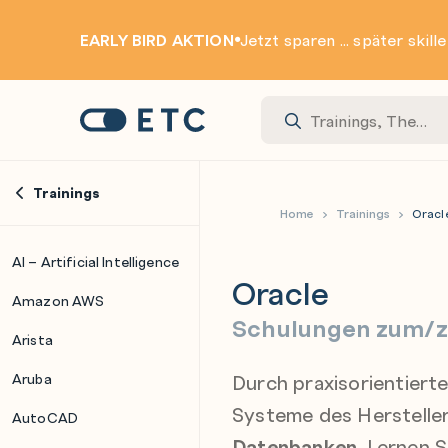
EARLY BIRD AKTION
Jetzt sparen ... später skill
Zur Startseite: ETC
Trainings
Home
Trainings
Oracl
AI – Artificial Intelligence
Oracle
Amazon AWS
Schulungen zum/zu
Arista
Durch praxisorientierte
Aruba
Systeme des Hersteller
AutoCAD
Datenbanken
. Lernen 