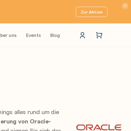
Hinwei
Zur Aktion
ber uns
Events
Blog
nings alles rund um die
ierung von Oracle-
und eignen Sie sich das