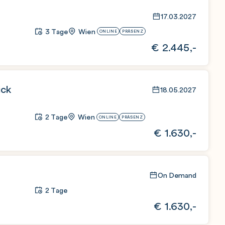
17.03.2027
3 Tage
Wien
ONLINE
PRÄSENZ
€
2.445,-
ick
18.05.2027
2 Tage
Wien
ONLINE
PRÄSENZ
€
1.630,-
On Demand
2 Tage
€
1.630,-