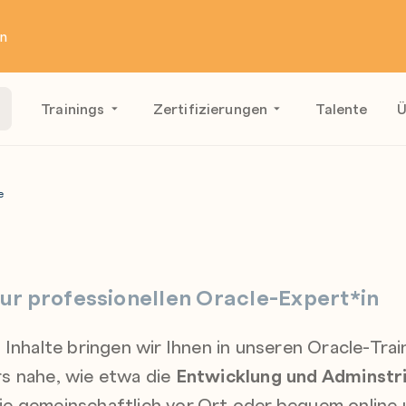
en
Trainings
Zertifizierungen
Talente
Ü
e
r professionellen Oracle-Expert*in
 Inhalte bringen wir Ihnen in unseren Oracle-Trai
s nahe, wie etwa die
Entwicklung und Adminstr
Sie gemeinschaftlich vor Ort oder bequem online 