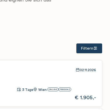
Filtern
02.11.2026
3 Tage
Wien
ONLINE
PRÄSENZ
€
1.905,-