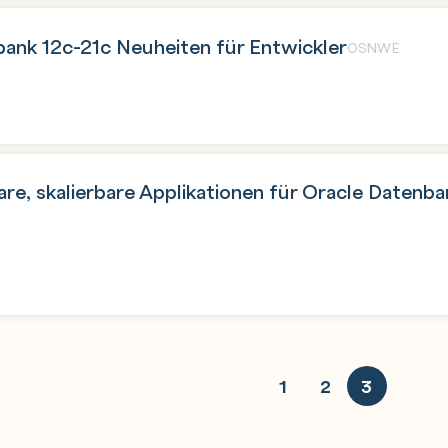
ank 12c-21c Neuheiten für Entwickler
OSNWE
e, skalierbare Applikationen für Oracle Datenb
1
2
3