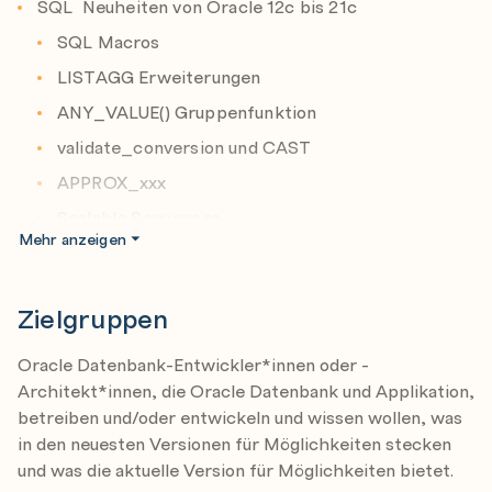
SQL Neuheiten von Oracle 12c bis 21c
bei anderen Kursen Neuerungen im Inhalt geben.
SQL Macros
LISTAGG Erweiterungen
ANY_VALUE() Gruppenfunktion
validate_conversion und CAST
APPROX_xxx
Scalable Sequences
Mehr anzeigen
Private Temporary Tables
External Tables innerhalb von SQL
Zielgruppen
Statistik Verbesserungen in 19c
PL/SQL New Features
Oracle Datenbank-Entwickler*innen oder -
Architekt*innen, die Oracle Datenbank und Applikation,
Macros
betreiben und/oder entwickeln und wissen wollen, was
Länge von Identifiern
in den neuesten Versionen für Möglichkeiten stecken
Qualified Expressions
und was die aktuelle Version für Möglichkeiten bietet.