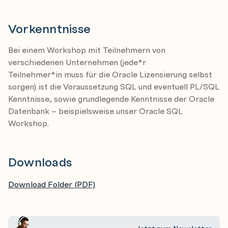
PRAGMA deprecate
Erweiterung der FOR-Schleife
Vorkenntnisse
Erweiterungen in DBMS_CRYPTO
Bei einem Workshop mit Teilnehmern von
JSON in der Datenbank
verschiedenen Unternehmen (jede*r
Datentypen für JSON-Inhalte
Teilnehmer*in muss für die Oracle Lizensierung selbst
sorgen) ist die Voraussetzung SQL und eventuell PL/SQL
Tabellen mit JSON Daten anlegen
Kenntnisse, sowie grundlegende Kenntnisse der Oracle
Auf JSON Daten zugreifen
Datenbank – beispielsweise unser Oracle SQL
JSON Objekte erzeugen
Workshop.
JSON Werte abfragen/verändern
JSON und Indizes
Downloads
Download Folder (PDF)