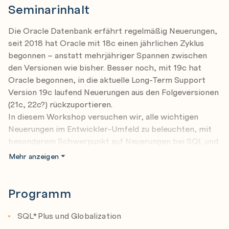
Seminarinhalt
Die Oracle Datenbank erfährt regelmäßig Neuerungen,
seit 2018 hat Oracle mit 18c einen jährlichen Zyklus
begonnen – anstatt mehrjähriger Spannen zwischen
den Versionen wie bisher. Besser noch, mit 19c hat
Oracle begonnen, in die aktuelle Long-Term Support
Version 19c laufend Neuerungen aus den Folgeversionen
(21c, 22c?) rückzuportieren.
In diesem Workshop versuchen wir, alle wichtigen
Neuerungen im Entwickler-Umfeld zu beleuchten, mit
besonderem Schwerpunkt auf Neuerungen bei SQL und
PL/SQL.
Mehr anzeigen
Unterstützte Oracle Versionen:
Programm
Der Workshop beginnt mit allem, was ab Oracle 12c neu
dazu gekommen ist, bis zur Version 21c. Aufgrund der
SQL*Plus und Globalization
sich ständig verändernden Situation wird es häufiger als