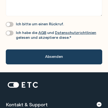
Ich bitte um einen Rückruf.
Wir
Rufen
Ich habe die
AGB
und
Datenschutzrichtlinien
Datenschutz
*
Sie
gelesen und akzeptiere diese.
*
Gerne
An.
Zur Startseite: ETC
Kontakt & Support