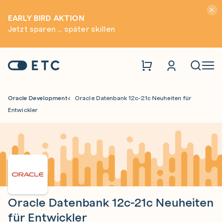
Hinwei
EARLY BIRD AKTION
Jetzt sparen ... später skillen
Zur Startseite: ETC
Naviga
Oracle Development
Oracle Datenbank 12c-21c Neuheiten für
Entwickler
Oracle Datenbank 12c-21c Neuheiten
für Entwickler