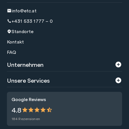
info@etc.at
+431 533 1777 – 0
Standorte
Kontakt
FAQ
Unternehmen
Über uns
Unsere Services
Karriere
Trainings
Google Reviews
Presse
Zertifizierungen
4.8
Nachhaltigkeit
Förderungen
184 Rezensionen
Blog
Talentsuche