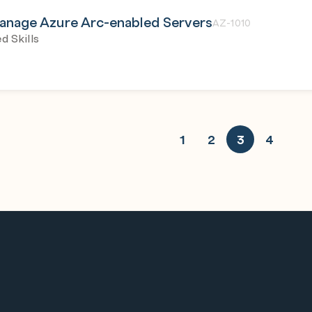
anage Azure Arc-enabled Servers
AZ-1010
d Skills
1
2
3
4