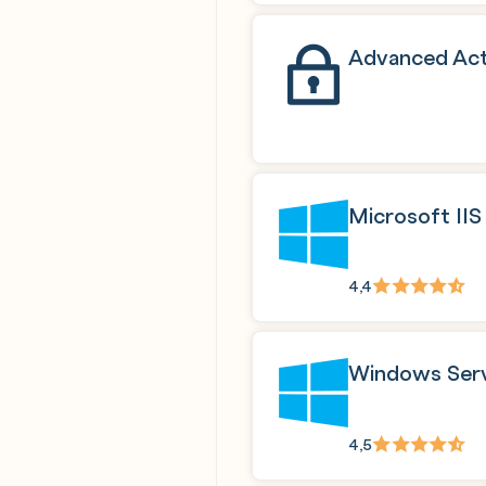
Advanced Acti
Microsoft IIS
4,4
Windows Serv
4,5