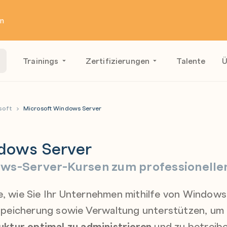
en
Trainings
Zertifizierungen
Talente
Ü
soft
Microsoft Windows Server
dows Server
ows-Server-Kursen zum professionelle
e, wie Sie Ihr Unternehmen mithilfe von Windows 
peicherung sowie Verwaltung unterstützen, um 
ktur optimal zu administrieren
und zu betreibe