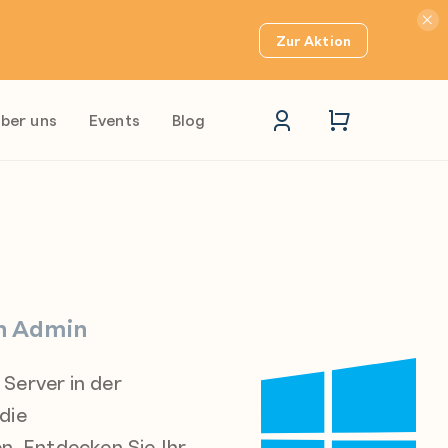
Hinwei
Zur Aktion
ber uns
Events
Blog
n Admin
Server in der
die
n. Entdecken Sie Ihr