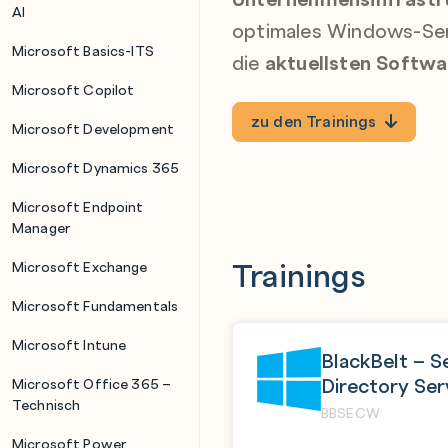
AI
optimales Windows-Serv
Microsoft Basics-ITS
die
aktuellsten Softwa
Microsoft Copilot
zu den Trainings
Microsoft Development
Microsoft Dynamics 365
Microsoft Endpoint
Manager
Trainings
Microsoft Exchange
Microsoft Fundamentals
Microsoft Intune
BlackBelt – S
Directory Ser
Microsoft Office 365 –
Technisch
BBSECW
Microsoft Power