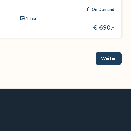
On Demand
1 Tag
€
690,-
Weiter