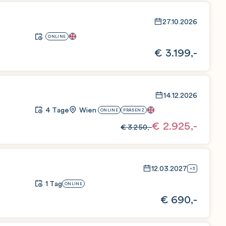
27.10.2026
ONLINE
€
3.199,-
14.12.2026
4 Tage
Wien
ONLINE
PRÄSENZ
€
2.925,-
€
3.250,-
12.03.2027
+3
1 Tag
ONLINE
€
690,-