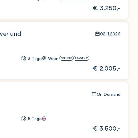
€
3.250,-
rver und
02.11.2026
3 Tage
Wien
ONLINE
PRÄSENZ
€
2.005,-
On Demand
5 Tage
€
3.500,-