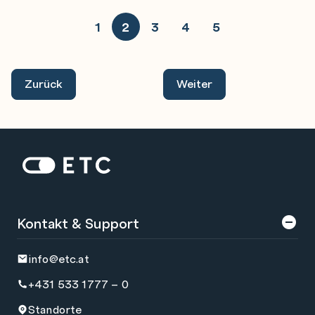
1
2
3
4
5
Zurück
Weiter
Zur Startseite: ETC
Kontakt & Support
info@etc.at
+431 533 1777 – 0
Standorte