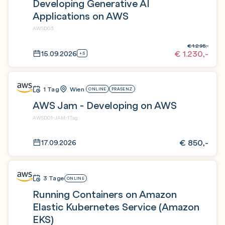
Developing Generative AI
Applications on AWS
AWSD03
€
1.295,-
€
1.230,-
15.09.2026
+5
1 Tag
Wien
ONLINE
PRÄSENZ
AWS Jam - Developing on AWS
AWSD01-JAM-1Tag
€
850,-
17.09.2026
3 Tage
ONLINE
Running Containers on Amazon
Elastic Kubernetes Service (Amazon
EKS)