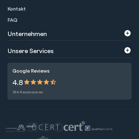
Kontakt
FAQ
Unternehmen
Über uns
Unsere Services
Karriere
Trainings
Google Reviews
Presse
Zertifizierungen
4.8
Nachhaltigkeit
Förderungen
184 Rezensionen
Blog
Talentsuche
Newsletter
Raummiete