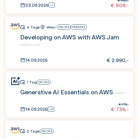
€
850,-
€
808,-
03.09.2026
+1
4 Tage
Wien
ONLINE
PRÄSENZ
Developing on AWS with AWS Jam
AWSD01-JAM
€
2.990,-
14.09.2026
1 Tag
ONLINE
Generative AI Essentials on AWS
AWSS22
€
775,-
€
736,-
14.09.2026
+5
2 Tage
ONLINE