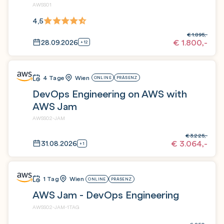
AWSS01
4,5
€
1.895,-
€
1.800,-
28.09.2026
+12
4 Tage
Wien
ONLINE
PRÄSENZ
DevOps Engineering on AWS with
AWS Jam
AWSS02-JAM
€
3.225,-
€
3.064,-
31.08.2026
+1
1 Tag
Wien
ONLINE
PRÄSENZ
AWS Jam - DevOps Engineering
AWSS02-JAM-1TAG