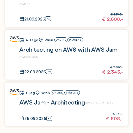
AWSS13
€
2.745,-
€
2.608,-
21.09.2026
+3
4 Tage
Wien
ONLINE
PRÄSENZ
Architecting on AWS with AWS Jam
AWSA01-JAM
€
2.865,-
€
2.345,-
22.09.2026
+6
1 Tag
Wien
ONLINE
PRÄSENZ
AWS Jam - Architecting
AWSA01-JAM-1TAG
€
850,-
€
808,-
25.09.2026
+1