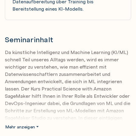
Datenaufbereitung über Training bis
Bereitstellung eines KI-Modells.
Seminarinhalt
Da künstliche Intelligenz und Machine Learning (KI/ML)
schnell Teil unseres Alltags werden, wird es immer
wichtiger zu verstehen, wie man effizient mit
Datenwissenschaftlern zusammenarbeitet und
Anwendungen entwickelt, die sich in ML integrieren
lassen. Der Kurs Practical Science with Amazon
SageMaker hilft Ihnen in Ihrer Rolle als Entwickler oder
DevOps-Ingenieur dabei, die Grundlagen von ML und die
Schritte zur Erstellung von ML-Modellen mit Amazon
SageMaker Studio zu verstehen. In dieser eintägigen
Präsenzschulung erklärt Ihnen ein erfahrener AWS-
Mehr anzeigen
Instruktor, wie Sie Daten vorbereiten und ML-Modelle