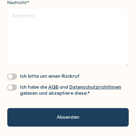
Nachricht
*
Ich bitte um einen Rückruf.
Wir
Rufen
Ich habe die
AGB
und
Datenschutzrichtlinien
Datenschutz
*
Sie
gelesen und akzeptiere diese.
*
Gerne
An.