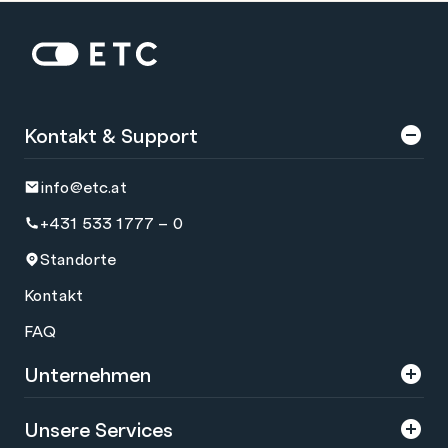
Zur Startseite: ETC
Kontakt & Support
info@etc.at
+431 533 1777 – 0
Standorte
Kontakt
FAQ
Unternehmen
Über uns
Unsere Services