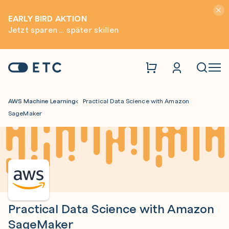
Hinwei
EARLY BIRD AKTION
Jetzt sparen ... später skillen
Zur Startseite: ETC
Naviga
AWS Machine Learning
Practical Data Science with Amazon
SageMaker
Practical Data Science with Amazon
SageMaker