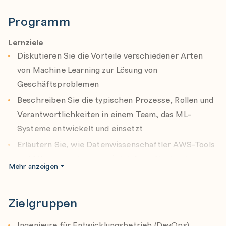
trainieren, evaluieren, optimieren und bereitstellen.
Programm
Lernziele
Diskutieren Sie die Vorteile verschiedener Arten
von Machine Learning zur Lösung von
Geschäftsproblemen
Beschreiben Sie die typischen Prozesse, Rollen und
Verantwortlichkeiten in einem Team, das ML-
Systeme entwickelt und einsetzt
Erläutern Sie, wie Datenwissenschaftler AWS-Tools
und ML verwenden, um ein häufig auftretendes
Mehr anzeigen
Geschäftsproblem zu lösen
Fassen Sie die Schritte zusammen, die ein
Zielgruppen
Datenwissenschaftler unternimmt, um Daten
vorzubereiten und ML-Modelle zu trainieren, zu
Ingenieure für Entwicklungsbetrieb (DevOps)