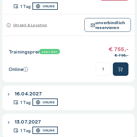
1 Tag
ONLINE
unverbindlich
Uhrzeit & Location
reservieren
€
755,-
Trainingspreis
EARLY BIRD
€
795,-
Anzahl
Online
16.04.2027
1 Tag
ONLINE
13.07.2027
1 Tag
ONLINE