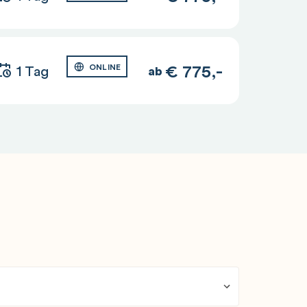
€
775,-
1 Tag
ONLINE
ab