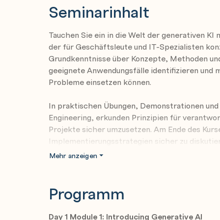
Seminarinhalt
Tauchen Sie ein in die Welt der generativen KI
der für Geschäftsleute und IT-Spezialisten konz
Grundkenntnisse über Konzepte, Methoden und 
geeignete Anwendungsfälle identifizieren und 
Probleme einsetzen können.
In praktischen Übungen, Demonstrationen und
Engineering, erkunden Prinzipien für verantwor
Projekte sicher umzusetzen. Am Ende des Kurses
Implementierungsstrategien sicher zu diskutier
optimieren, Projektpläne mithilfe von KI zu ers
Mehr anzeigen
Entwicklungslebenszyklus Ihres Unternehmens z
Business Analyst, Marketingfachmann oder IT-M
Programm
Verständnis von generativer KI und ihren prak
Geschäftswelt verändern.
Day 1 Module 1: Introducing Generative AI