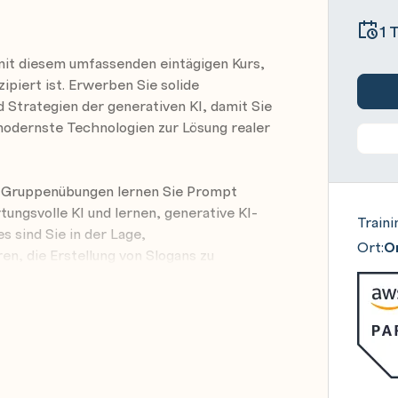
1 
 mit diesem umfassenden eintägigen Kurs,
ipiert ist. Erwerben Sie solide
Strategien der generativen KI, damit Sie
modernste Technologien zur Lösung realer
 Gruppenübungen lernen Sie Prompt
tungsvolle KI und lernen, generative KI-
Traini
 sind Sie in der Lage,
Ort:
On
en, die Erstellung von Slogans zu
tellen und generative KI in den
u integrieren. Ganz gleich, ob Sie
anager sind – dieser Kurs wird Ihr
tischen Anwendungen in der heutigen