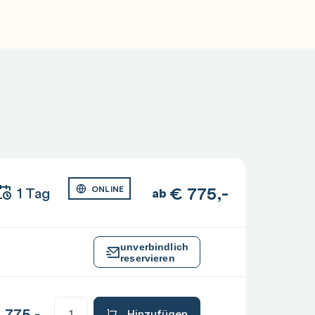
€
775,-
1 Tag
ONLINE
ab
unverbindlich
reservieren
€
775,-
Hinzufügen