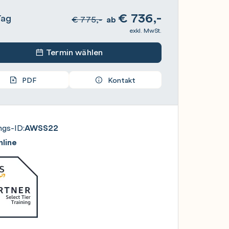
€
736,-
Tag
€
775,-
ab
exkl. MwSt.
Termin wählen
PDF
Kontakt
ngs-ID:
AWSS22
line