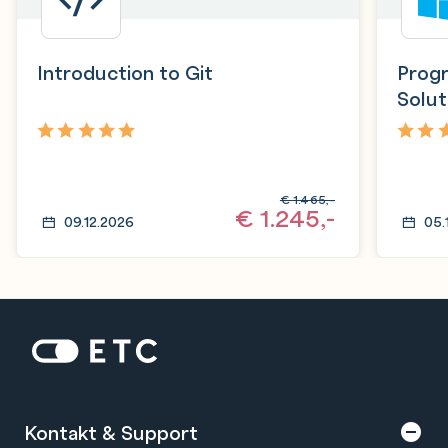
Introduction to Git
Prog
Solut
Fram
5,0
5,0
€
1.465,-
€
1.245,-
09.12.2026
05.
Zur Startseite: ETC
Kontakt & Support