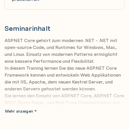
Seminarinhalt
ASP.NET Core gehört zum modernen .NET - .NET mit
open-source Code, und Runtimes für Windows, Mac,
und Linux. Einsatz von modernen Patterns ermöglicht
eine bessere Performance und Flexibilität.
In diesem Training lernen Sie das neue ASP.NET Core
Framework kennen und entwickeln Web Applikationen
die mit IIS, Apache, dem neuen Kestrel Server, und
anderen Servern gehostet werden können.
Sie lernen den Einsatz von ASP.NET Core, ASP.NET Core
MVC, Razor Pages, und Real-Time Communication mit
SignalR.
Mehr anzeigen