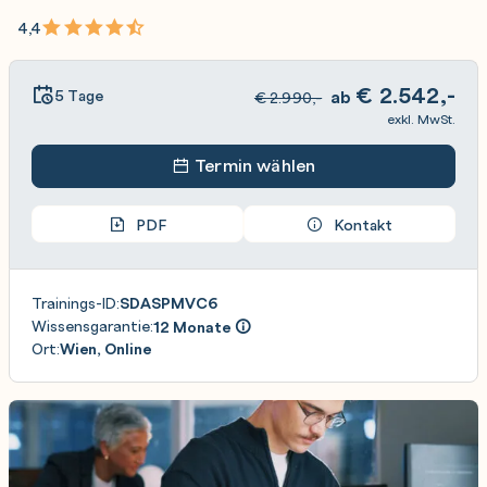
4,4
€
2.542,-
5 Tage
ab
€
2.990,-
exkl. MwSt.
Termin wählen
PDF
Kontakt
Trainings-ID:
SDASPMVC6
Wissensgarantie:
12 Monate
Ort:
Wien, Online