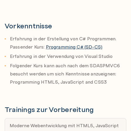
Razor Components
MVC Pattern
Erstellen von Views, Models und Controllers
Vorkenntnisse
Erstellen von Razor Pages mit Code-Behind und
Erfahrung in der Erstellung von C# Programmen.
Inline-Code
Passender Kurs:
Programming C# (SD-CS)
Injecten von Services bei Razor Pages und MVC
Erfahrung in der Verwendung von Visual Studio
Controllers
Folgender Kurs kann auch nach dem SDASPMVC6
Model Binding
besucht werden um sich Kenntnisse anzueignen:
Partial Views
Programming HTML5, JavaScript and CSS3
View Components
Tag Helpers
Datenzugriff mit dem EF Core
Trainings zur Vorbereitung
Authentication und Authorization
Real-Time Communication mit SignalR
Moderne Webentwicklung mit HTML5, JavaScript