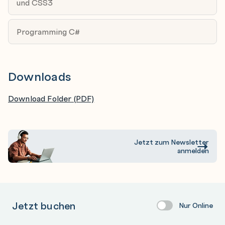
und CSS3
Custom Hosting
Hosting mit Microsoft Azure
Programming C#
Development, Staging und Production Server
Downloads
Download Folder (PDF)
Jetzt zum Newsletter
anmelden
Jetzt buchen
Nur Online