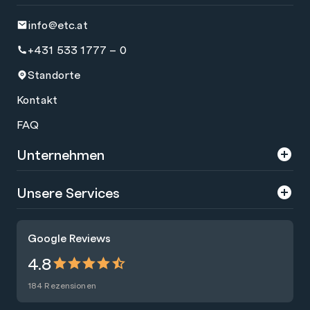
info@etc.at
+431 533 1777 – 0
Standorte
Kontakt
FAQ
Unternehmen
Über uns
Unsere Services
Karriere
Trainings
Google Reviews
Presse
Zertifizierungen
4.8
Nachhaltigkeit
Förderungen
184 Rezensionen
Blog
Talentsuche