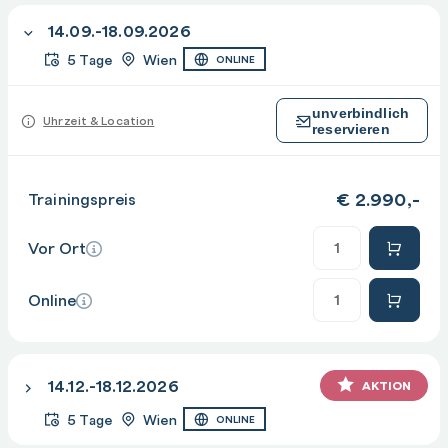
14.09.-18.09.2026
5 Tage
Wien
ONLINE
unverbindlich
Uhrzeit & Location
reservieren
€
2.990,-
Trainingspreis
Anzahl
Vor Ort
Anzahl
Online
14.12.-18.12.2026
AKTION
5 Tage
Wien
ONLINE