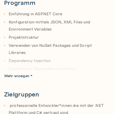
Programm
Einführung in ASP.NET Core
Konfiguration mittels JSON, XML Files und
Environment Variables
Projektstruktur
Verwenden von NuGet Packages und Script
Libraries
Dependency Injection
Customizing Dependency Injection
Mehr anzeigen
Statische Dateien mit ASP.NET Core
Routing
Zielgruppen
Razor Syntax
Razor Views
professionelle Entwickler*innen die mit der .NET
Razor Pages
Plattform und C# vertraut sind.