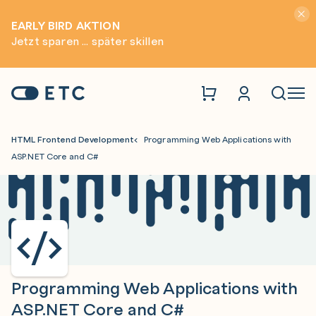
Hinwei
EARLY BIRD AKTION
Jetzt sparen ... später skillen
Zur Startseite: ETC
Naviga
HTML Frontend Development
Programming Web Applications with
ASP.NET Core and C#
Programming Web Applications with
ASP.NET Core and C#