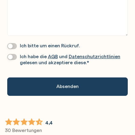
Ich bitte um einen Rückruf.
Wir
Rufen
Ich habe die
AGB
und
Datenschutzrichtlinien
Datenschutz
*
Sie
gelesen und akzeptiere diese.
*
Gerne
An.
4,4
30 Bewertungen