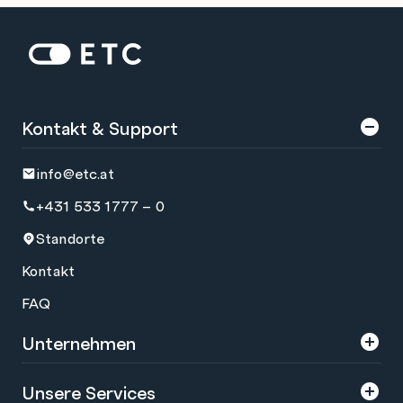
Zur Startseite: ETC
Kontakt & Support
info@etc.at
+431 533 1777 – 0
Standorte
Kontakt
FAQ
Unternehmen
Über uns
Unsere Services