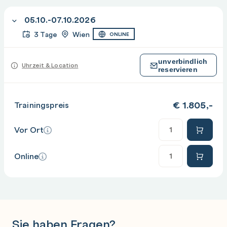
05.10.-07.10.2026
3 Tage
Wien
ONLINE
unverbindlich
Uhrzeit & Location
reservieren
€
1.805,-
Trainingspreis
Anzahl
Vor Ort
Anzahl
Online
Sie haben Fragen?