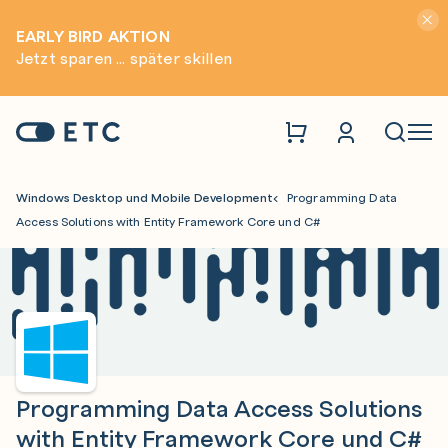
Hinwei
EARLY BIRD AKTION
Jetzt sparen ... später skillen
Zur Startseite: ETC
Naviga
Windows Desktop und Mobile Development
Programming Data
Access Solutions with Entity Framework Core und C#
Programming Data Access Solutions
with Entity Framework Core und C#