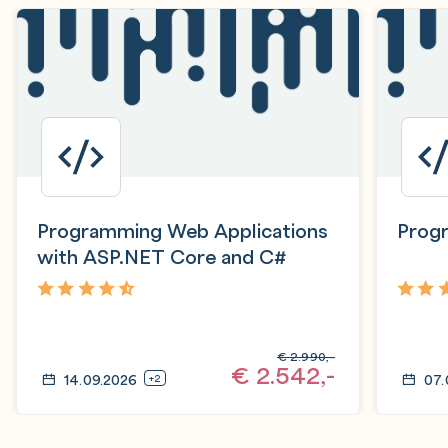
Programming Web Applications
Prog
with ASP.NET Core and C#
4,4
4,7
€
2.990,-
€
2.542,-
14.09.2026
07.
+2