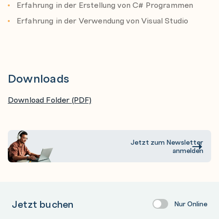
Erfahrung in der Erstellung von C# Programmen
Inserts, Updates, und Deletes
Erfahrung in der Verwendung von Visual Studio
Implementierung des Repository Patterns
Change Tracking
Migrations
Transactions
Downloads
Ambient Transactions
Download Folder (PDF)
EF Core und NoSQL
Jetzt zum Newsletter
anmelden
Jetzt buchen
Nur Online