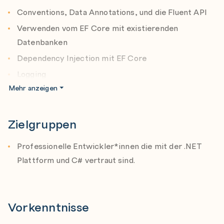
Conventions, Data Annotations, und die Fluent API
Verwenden vom EF Core mit existierenden
Datenbanken
Dependency Injection mit EF Core
Logging
Mehr anzeigen
Queries
Compiled Queries
Zielgruppen
Shadow Properties
Mapping zu Fields
Professionelle Entwickler*innen die mit der .NET
Relationships
Plattform und C# vertraut sind.
Explicit, eager, und delayed loading
Table per Hierarchy (TpH), Table per Type (TpT) und
Table per Concrete Type (TpC)
Vorkenntnisse
Table Splitting