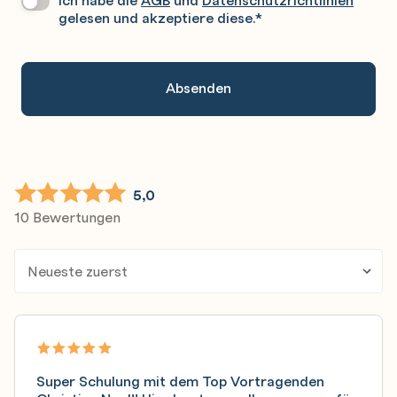
Sie
gelesen und akzeptiere diese.
*
Gerne
An.
5,0
10 Bewertungen
Super Schulung mit dem Top Vortragenden