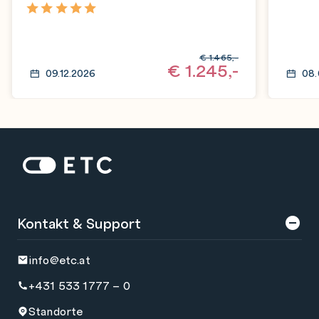
Micr
5,0
€
1.465,-
€
1.245,-
09.12.2026
08.
Zur Startseite: ETC
Kontakt & Support
info@etc.at
+431 533 1777 – 0
Standorte