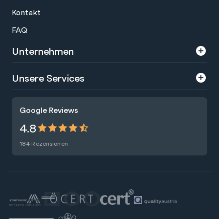
Kontakt
FAQ
Unternehmen
Über uns
Unsere Services
Karriere
Trainings
Google Reviews
Presse
Zertifizierungen
4.8
Nachhaltigkeit
Förderungen
184 Rezensionen
Blog
Talentsuche
Newsletter
Raummiete