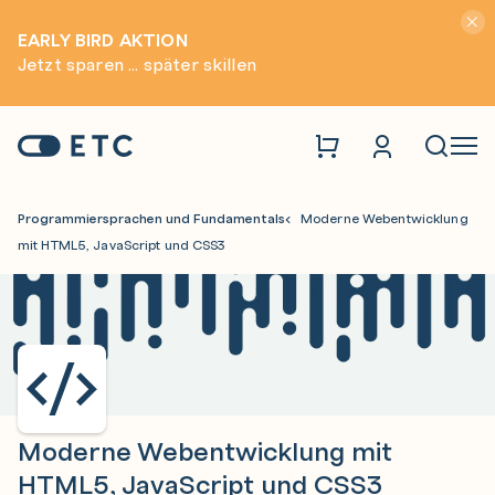
Hinwei
EARLY BIRD AKTION
Jetzt sparen ... später skillen
Zur Startseite: ETC
Naviga
Programmiersprachen und Fundamentals
Moderne Webentwicklung
mit HTML5, JavaScript und CSS3
Moderne Webentwicklung mit
HTML5, JavaScript und CSS3