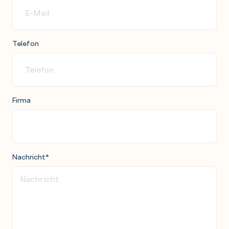
CI/CD für Frontend-Projekte
Testing (Jest, Vitest, Playwright, Testing Library)
Telefon
Web Security und Best Practices
Content Security Policy (CSP)
Cross-Origin Resource Sharing (CORS)
Authentication Patterns (JWT, OAuth)
Firma
HTTPS und TLS Best Practices
XSS, CSRF und andere Sicherheitslücken
Secure Coding Practices
Nachricht
*
TypeScript Fundamentals
TypeScript Typen und Interfaces
Generics und Advanced Types
Type Guards und Type Assertions
Module System und Declaration Files