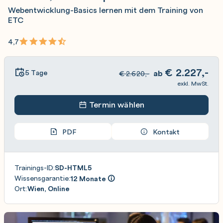
Webentwicklung-Basics lernen mit dem Training von
ETC
4,7
€
2.227,-
5 Tage
ab
€
2.620,-
exkl. MwSt.
Termin wählen
PDF
Kontakt
Trainings-ID:
SD-HTML5
Wissensgarantie:
12 Monate
Ort:
Wien, Online