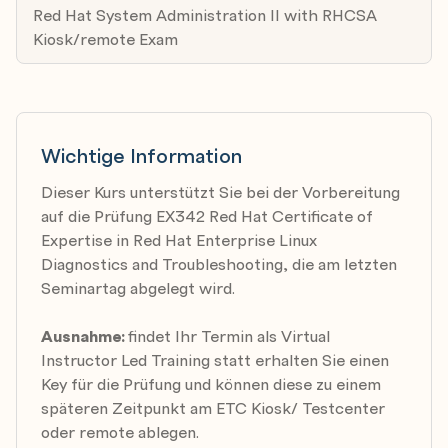
Red Hat System Administration II with RHCSA
Identify kernel issues and assist Red Hat Support
Kiosk/remote Exam
in resolving kernel issues.
Red Hat Enterprise Linux Diagnostics and
Troubleshooting comprehensive review
Practice and demonstrate knowledge and skills
Wichtige Information
learned in Red Hat Enterprise Linux Diagnostics
Dieser Kurs unterstützt Sie bei der Vorbereitung
and Troubleshooting.
auf die Prüfung EX342 Red Hat Certificate of
Expertise in Red Hat Enterprise Linux
Diagnostics and Troubleshooting, die am letzten
Seminartag abgelegt wird.
Ausnahme:
findet Ihr Termin als Virtual
Instructor Led Training statt erhalten Sie einen
Key für die Prüfung und können diese zu einem
späteren Zeitpunkt am ETC Kiosk/ Testcenter
oder remote ablegen.