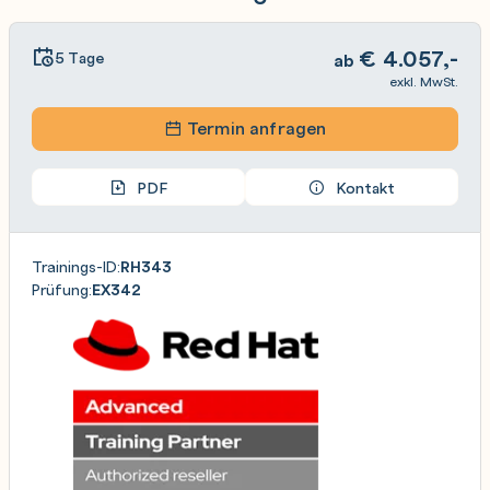
€
4.057,-
5 Tage
ab
exkl. MwSt.
Termin anfragen
PDF
Kontakt
Trainings-ID:
RH343
Prüfung:
EX342