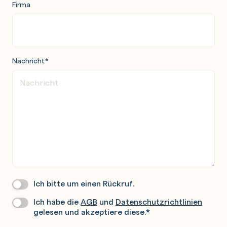
Firma
Nachricht
*
Ich bitte um einen Rückruf.
Wir
Rufen
Ich habe die
AGB
und
Datenschutzrichtlinien
Datenschutz
*
Sie
gelesen und akzeptiere diese.
*
Gerne
An.