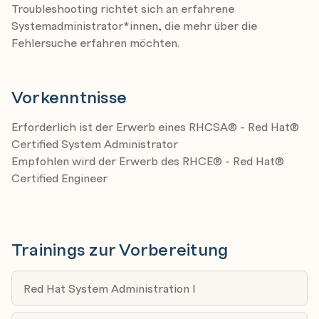
system’s ability to operate.
Troubleshooting richtet sich an erfahrene
Systemadministrator*innen, die mehr über die
Troubleshoot storage issues
Verwenden Sie das kostenfreie
Red Hat
Fehlersuche erfahren möchten.
Preassessment Tool
für Ihren Ausbildungserfolg!
Identify and fix issues related to storage.
Troubleshoot RPM issues
Vorkenntnisse
Identify and fix problems in, and using, the
package management subsystem.
Erforderlich ist der Erwerb eines RHCSA® - Red Hat®
Certified System Administrator
Troubleshoot network issues
Empfohlen wird der Erwerb des RHCE® - Red Hat®
Identify and resolve network connectivity issues.
Certified Engineer
Troubleshoot application issues
Debug application issues.
Deal with security issues
Trainings zur Vorbereitung
Identify and fix issues related to security
subsystems.
Red Hat System Administration I
Troubleshoot kernel issues