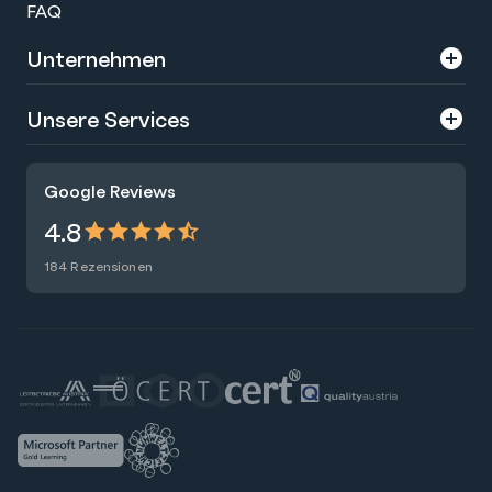
FAQ
Unternehmen
Über uns
Unsere Services
Karriere
Trainings
Google Reviews
Presse
Zertifizierungen
4.8
Nachhaltigkeit
Förderungen
184 Rezensionen
Blog
Talentsuche
Newsletter
Raummiete