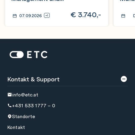
Authentication
Authe
€
3.740,-
07.09.2026
+1
Zur Startseite: ETC
Kontakt & Support
info@etc.at
+431 533 1777 – 0
Standorte
Kontakt