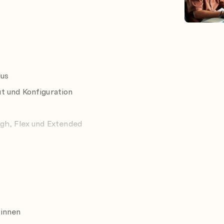
lus
t und Konfiguration
gh, Flex und Extended
*innen