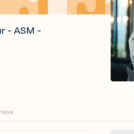
ur - ASM -
nisse