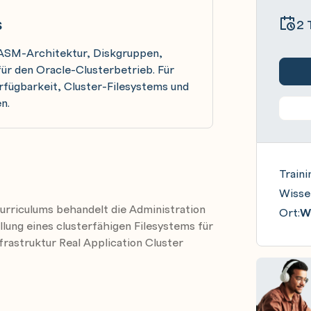
s
2 
n ASM-Architektur, Diskgruppen,
für den Oracle-Clusterbetrieb. Für
fügbarkeit, Cluster-Filesystems und
n.
Traini
Wisse
Curriculums behandelt die Administration
Ort:
Wi
llung eines clusterfähigen Filesystems für
nfrastruktur Real Application Cluster