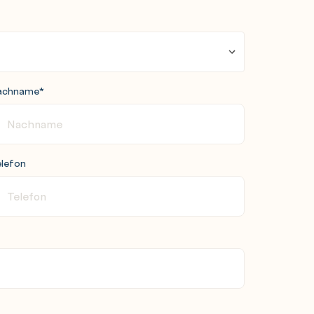
achname
*
lefon