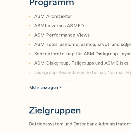
Programm
ASM Architektur
ASMlib versus ASMFD
ASM Performance Views
ASM Tools: asmcmd, asmca, srvctl und sqlp
Konzepterstellung für ASM Diskgroup Layou
ASM Diskgroup, Failgroups und ASM Disks
Diskgroup Redundancy: External, Normal, Hi
Advanced ASM Diskgroup Attribute
Mehr anzeigen
Flex ASM Architektur und ASM Netzwerk
ASM Filenamen verstehen
Zielgruppen
ASM Directories, Aliases und Templates
ASM ACL - Access Control List
Betriebssystem und Datenbank Administrator
Diskgroup Administration und Rebalancing