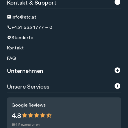
Kontakt & Support
info@etc.at
+431 533 1777 – 0
Standorte
Kontakt
FAQ
Unternehmen
Über uns
Unsere Services
Karriere
Trainings
Google Reviews
Presse
Zertifizierungen
4.8
Nachhaltigkeit
Förderungen
184 Rezensionen
Blog