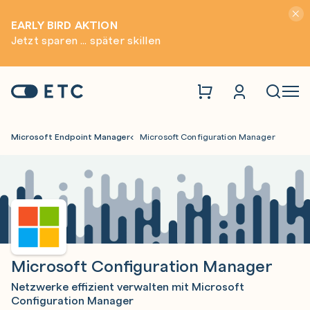
Hinwei
EARLY BIRD AKTION
Jetzt sparen ... später skillen
Zur Startseite: ETC
Naviga
Microsoft Endpoint Manager
Microsoft Configuration Manager
Microsoft Configuration Manager
Netzwerke effizient verwalten mit Microsoft
Configuration Manager