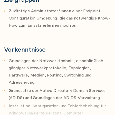
Introduction to queries
Auswahl der besten Methode zur Inhaltsverteilung
Configuring SQL Server Reporting Services
Zukünftige Administrator*innen einer Endpoint
Bereitstellung und Überwachung von Anwendungen
Analyzing the real-time state of a device by using
Configuration Umgebung, die das notwendige Know-
und Software-Updates
CMPivot
How zum Einsatz erlernen möchten.
Implementierung von Endpoint Protection und
Preparing the Configuration Manager management
Compliance-Einstellungen
infrastructure
Verwaltung von Betriebssystembereitstellungen und
Vorkenntnisse
Configuring site boundaries and boundary groups
Configuration Manager-Sites
Configuring resource discovery
Grundlagen der Netzwerktechnik, einschließlich
Organizing resources using device and user
gängiger Netzwerkprotokolle, Topologien,
collections
Hardware, Medien, Routing, Switching und
Adressierung.
Deploying and managing the Configuration Manager
client
Grundsätze der Active Directory Domain Services
Overview of the Configuration Manager client
(AD DS) und Grundlagen der AD DS-Verwaltung.
Deploying the Configuration Manager client
Installation, Konfiguration und Fehlerbehebung für
Configuring and monitoring client status
Windows-basierte Personal Computer.