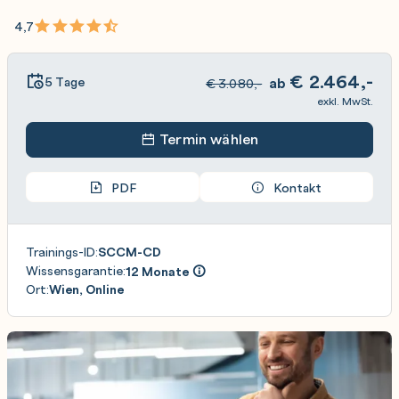
4,7
€
2.464,-
5 Tage
ab
€
3.080,-
exkl. MwSt.
Termin wählen
PDF
Kontakt
Trainings-ID:
SCCM-CD
Wissensgarantie:
12 Monate
Ort:
Wien, Online