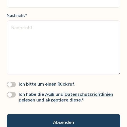
Nachricht
*
Ich bitte um einen Rückruf.
Wir
Rufen
Ich habe die
AGB
und
Datenschutzrichtlinien
Datenschutz
*
Sie
gelesen und akzeptiere diese.
*
Gerne
An.