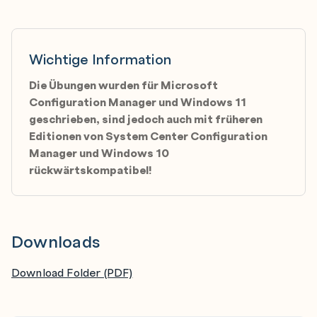
Deploying and managing applications
Overview of application management
Creating applications
Wichtige Information
Deploying applications
Die Übungen wurden für Microsoft
Managing applications
Configuration Manager und Windows 11
geschrieben, sind jedoch auch mit früheren
Deploying and managing Windows apps
Editionen von System Center Configuration
Maintaining software updates for managed PCs
Manager und Windows 10
rückwärtskompatibel!
The software updates process
Preparing a Configuration Manager site for
software updates
Managing software updates
Downloads
Configuring automatic deployment rules
Download Folder (PDF)
Monitoring and troubleshooting software updates
Enabling third-party updates