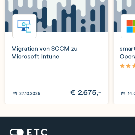
Migration von SCCM zu
smar
Microsoft Intune
Oper
4,6
€
2.675,-
27.10.2026
14.
Zur Startseite: ETC