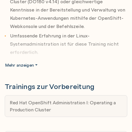
Cluster (DO180 v4.14) oder gleichwertige
Verwenden Sie das kostenfreie
Red Hat
Operator Lifecycle Manager und vom Cluster Version
Kenntnisse in der Bereitstellung und Verwaltung von
Preassessment Tool
für Ihren Ausbildungserfolg!
Operator verwaltet werden
Kubernetes-Anwendungen mithilfe der OpenShift-
Webkonsole und der Befehlszeile.
Anwendungssicherheit
Anwendungen ausführen, die erhöhte oder spezielle
Umfassende Erfahrung in der Linux-
Berechtigungen über das Host-Betriebssystem oder
Systemadministration ist für diese Training nicht
Kubernetes erfordern
erforderlich.
Grundkenntnisse in der Bedienung einer Bash-Shell,
OpenShift-Updates
Mehr anzeigen
der Manipulation von Dateien und Prozessen sowie
OpenShift-Cluster aktualisieren und Unterbrechungen
für bereitgestellte Anwendungen minimieren
der Überprüfung von Systembestätigungen wie
Trainings zur Vorbereitung
Netzwerkadressen sind erforderlich und für die
Teilnahme ausreichend.
Red Hat OpenShift Administration I: Operating a
Production Cluster