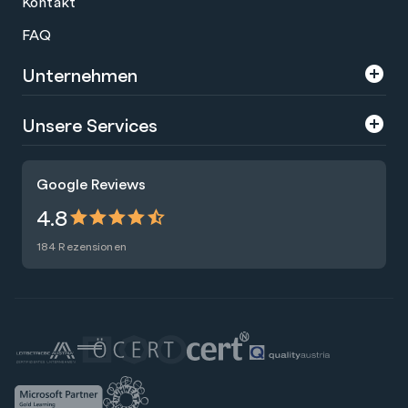
Kontakt
FAQ
Unternehmen
Über uns
Unsere Services
Karriere
Trainings
Google Reviews
Presse
Zertifizierungen
4.8
Nachhaltigkeit
Förderungen
184 Rezensionen
Blog
Talentsuche
Newsletter
Raummiete