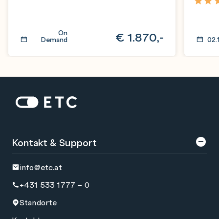
5,0
On
€
1.870,-
Demand
02.
Zur Startseite: ETC
Kontakt & Support
info@etc.at
+431 533 1777 – 0
Standorte