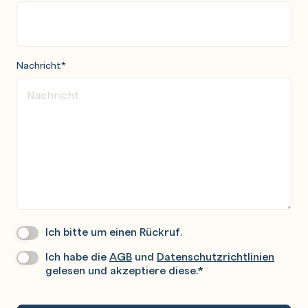
Nachricht
*
Ich bitte um einen Rückruf.
Wir
Rufen
Ich habe die
AGB
und
Datenschutzrichtlinien
Datenschutz
*
Sie
gelesen und akzeptiere diese.
*
Gerne
An.