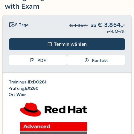
with Exam
€
3.854,-
5 Tage
ab
€
4.057,-
exkl. MwSt.
Termin wählen
PDF
Kontakt
Trainings-ID:
DO281
Prüfung:
EX280
Ort:
Wien