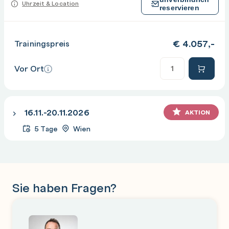
Uhrzeit & Location
reservieren
€
4.057,-
Trainingspreis
Anzahl
Vor Ort
16.11.-20.11.2026
AKTION
5 Tage
Wien
Sie haben Fragen?