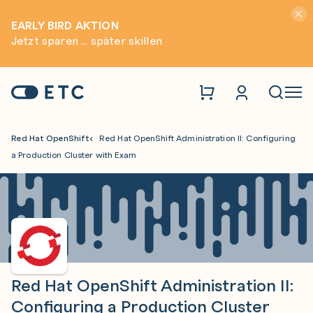
Hinwei
EARLY BIRD AKTION
Jetzt sparen ... später skillen
Zur Startseite: ETC
Naviga
Red Hat OpenShift
Red Hat OpenShift Administration II: Configuring
a Production Cluster with Exam
Red Hat OpenShift Administration II:
Configuring a Production Cluster