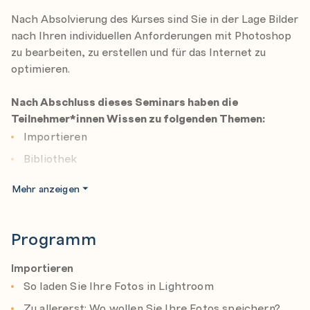
Nach Absolvierung des Kurses sind Sie in der Lage Bilder
nach Ihren individuellen Anforderungen mit Photoshop
zu bearbeiten, zu erstellen und für das Internet zu
optimieren.
Nach Abschluss dieses Seminars haben die
Teilnehmer*innen Wissen zu folgenden Themen:
Importieren
Bibliothek
Anpassen
Mehr anzeigen
Basics der Bildbearbeitung
DJ Develop
Programm
Lokale Korrekturen
Importieren
Problemfotos
So laden Sie Ihre Fotos in Lightroom
Bilder exportieren
Zu allererst: Wo wollen Sie Ihre Fotos speichern?