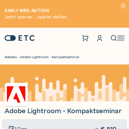
Hinwei
EARLY BIRD AKTION
Jetzt sparen ... später skillen
Zur Startseite: ETC
Naviga
Adobe
Adobe Lightroom - Kompaktseminar
Adobe Lightroom - Kompaktseminar
€
810,-
2 Tage