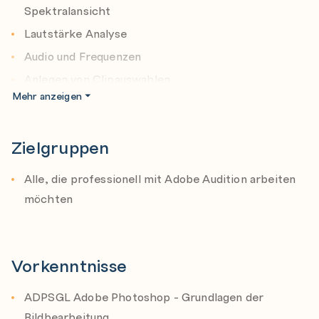
Spektralansicht
Lautstärke Analyse
Audio und Frequenzen
Anlegen von Clipauswahlen
Mehr anzeigen
Schleifen
Bus – und Trackmischer
Zielgruppen
Effektliste und Effekte
Multitrack-Sessions
Alle, die professionell mit Adobe Audition arbeiten
Abmischen von Audio-Clips
möchten
Export von Audio
Neue Funktionen
Vorkenntnisse
Tipps und Tricks
Audiomastering für Videoproduktionen
ADPSGL Adobe Photoshop - Grundlagen der
Verminderung von Störgeräuschen
Bildbearbeitung