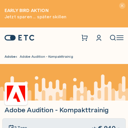
Hinwei
EARLY BIRD AKTION
Jetzt sparen ... später skillen
Zur Startseite: ETC
Naviga
Adobe
Adobe Audition - Kompakttrainig
Adobe Audition - Kompakttrainig
€
940,-
2 Tage