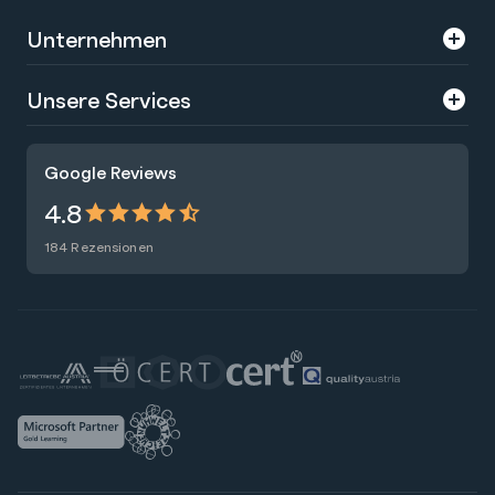
Unternehmen
Über uns
Unsere Services
Karriere
Trainings
Google Reviews
Presse
Zertifizierungen
4.8
Nachhaltigkeit
Förderungen
184 Rezensionen
Blog
Talentsuche
Newsletter
Raummiete