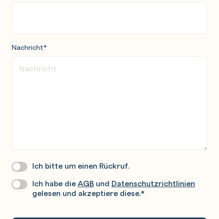
Nachricht
*
Ich bitte um einen Rückruf.
Wir
Rufen
Ich habe die
AGB
und
Datenschutzrichtlinien
Datenschutz
*
Sie
gelesen und akzeptiere diese.
*
Gerne
An.