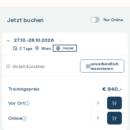
Jetzt buchen
Nur Online
27.10.-28.10.2026
2 Tage
Wien
ONLINE
unverbindlich
Uhrzeit & Location
reservieren
€
940,-
Trainingspreis
Anzahl
Vor Ort
Anzahl
Online