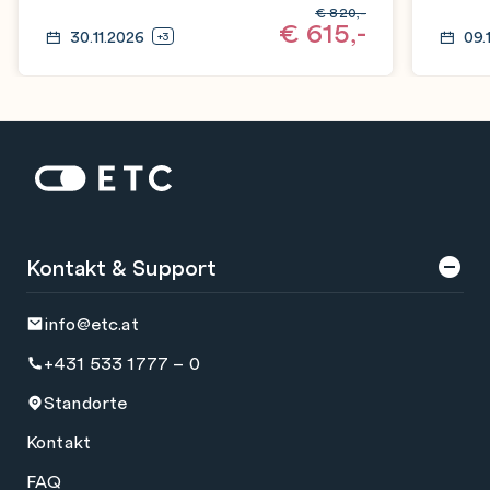
€
820,-
€
615,-
30.11.2026
09.
+3
Zur Startseite: ETC
Kontakt & Support
info@etc.at
+431 533 1777 – 0
Standorte
Kontakt
FAQ