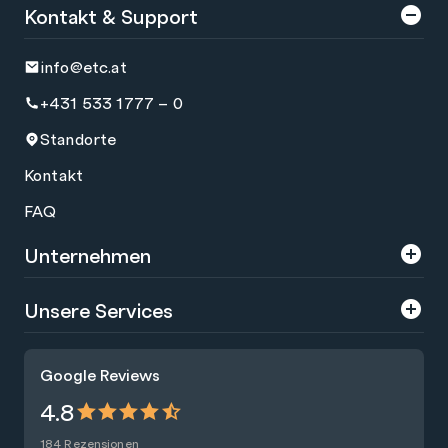
Kontakt & Support
info@etc.at
+431 533 1777 – 0
Standorte
Kontakt
FAQ
Unternehmen
Über uns
Unsere Services
Karriere
Trainings
Google Reviews
Presse
Zertifizierungen
4.8
Nachhaltigkeit
Förderungen
184 Rezensionen