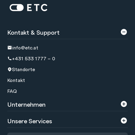
Zur Startseite: ETC
Kontakt & Support
info@etc.at
+431 533 1777 – 0
Standorte
Kontakt
FAQ
Unternehmen
Über uns
Unsere Services
Karriere