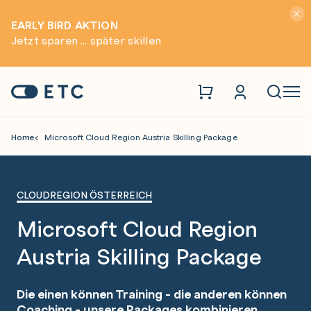
Hinwei
EARLY BIRD AKTION
Jetzt sparen ... später skillen
Zur Startseite: ETC
Naviga
Home
Microsoft Cloud Region Austria Skilling Package
Cloud Region Austria Package
CLOUDREGION ÖSTERREICH
Microsoft Cloud Region
Austria Skilling Package
Die einen können Training - die anderen können
Coaching - unsere Packages kombinieren