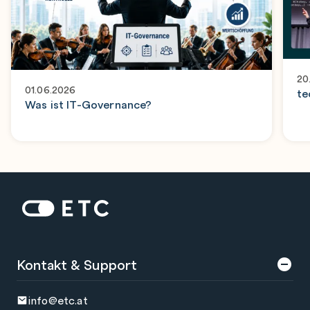
20
01.06.2026
te
Was ist IT-Governance?
Zur Startseite: ETC
Kontakt & Support
info@etc.at