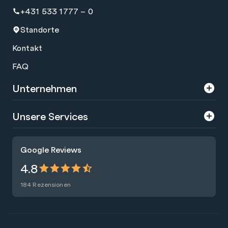
+431 533 1777 – 0
Standorte
Kontakt
FAQ
Unternehmen
Über uns
Unsere Services
Karriere
Trainings
Google Reviews
Presse
Zertifizierungen
4.8
Nachhaltigkeit
Förderungen
184 Rezensionen
Blog
Talentsuche
Newsletter