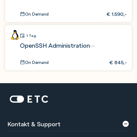
€
1.590,-
On Demand
1 Tag
OpenSSH Administration
SSH
€
845,-
On Demand
Zur Startseite: ETC
Kontakt & Support