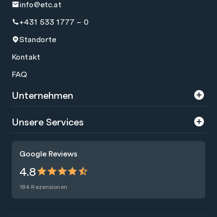
info@etc.at
+431 533 1777 – 0
Standorte
Kontakt
FAQ
Unternehmen
Über uns
Unsere Services
Karriere
Trainings
Google Reviews
Presse
Zertifizierungen
4.8
Nachhaltigkeit
Förderungen
184 Rezensionen
Blog
Talentsuche
Newsletter