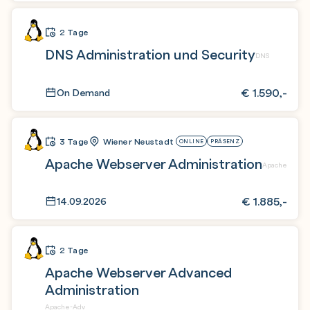
2 Tage
DNS Administration und Security
DNS
€
1.590,-
On Demand
3 Tage
Wiener Neustadt
ONLINE
PRÄSENZ
Apache Webserver Administration
Apache
€
1.885,-
14.09.2026
2 Tage
Apache Webserver Advanced
Administration
Apache-Adv