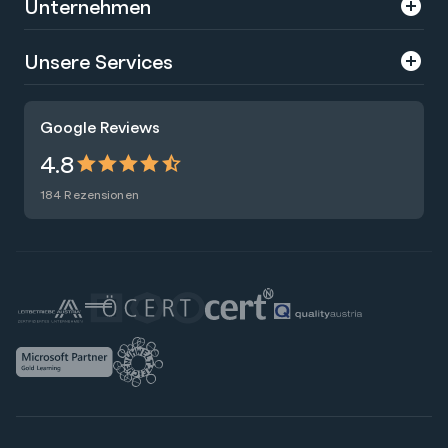
Unternehmen
Über uns
Unsere Services
Karriere
Trainings
Google Reviews
Presse
Zertifizierungen
4.8
Nachhaltigkeit
Förderungen
184 Rezensionen
Blog
Talentsuche
Newsletter
Raummiete