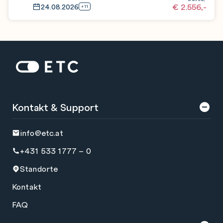
€
2.556,-
24.08.2026
+11
Zur Startseite: ETC
Kontakt & Support
info@etc.at
+431 533 1777 – 0
Standorte
Kontakt
FAQ