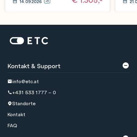
14.09.2026
21.
+3
Zur Startseite: ETC
Kontakt & Support
info@etc.at
+431 533 1777 – 0
Standorte
Kontakt
FAQ