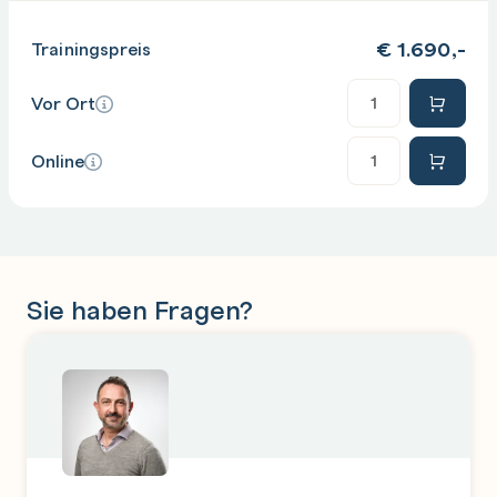
€
1.690,-
Trainingspreis
Anzahl
Vor Ort
Anzahl
Online
Sie haben Fragen?