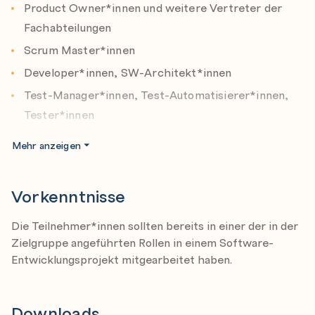
Product Owner*innen und weitere Vertreter der
Kapitel 3: Journey und Story Mappings
Fachabteilungen
Die verschiedenen Dimensionen der Map.
Dieses Seminar wird in Zusammenarbeit mit dem
Scrum Master*innen
Unterschiedliche Granularitäten für
akkreditierten Training Provider Aschauer IT & Business
Developer*innen, SW-Architekt*innen
unterschiedliche Zwecke. Touchpoints anhand der
GmbH veranstaltet.
Test-Manager*innen, Test-Automatisierer*innen,
Journey designen.
Tester*innen
Gute Stories, gute Journeys und gute Mappings.
Release Train Engineer*innen
Erfolgsfaktoren aus der Praxis.
Mehr anzeigen
Bewertung von Nutzererlebnissen.
Die Teilnehmer*innen sollten bereits in einer der oben
Gruppenübung anhand des Fallbeispiels.
Vorkenntnisse
angeführten Rollen in einem Software-
Entwicklungsprojekt mitgearbeitet haben.
Die Teilnehmer*innen sollten bereits in einer der in der
Kapitel 4: Release-Planung
Zielgruppe angeführten Rollen in einem Software-
MVP, MMP und die Priorisierung.
Entwicklungsprojekt mitgearbeitet haben.
Definition der Ziele von Releases.
Gruppenübung anhand des Fallbeispiels.
Downloads