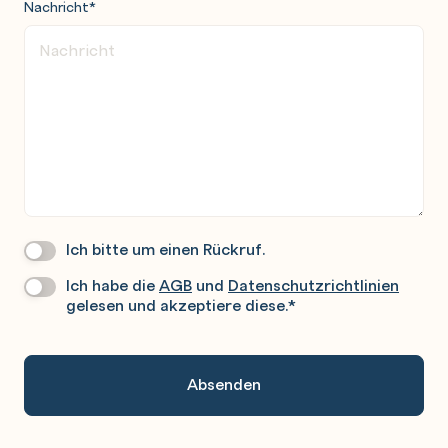
Nachricht
*
Ich bitte um einen Rückruf.
Wir
Rufen
Ich habe die
AGB
und
Datenschutzrichtlinien
Datenschutz
*
Sie
gelesen und akzeptiere diese.
*
Gerne
An.