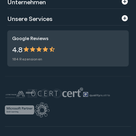
Unternehmen
Über uns
Unsere Services
Karriere
Trainings
Google Reviews
Presse
Zertifizierungen
4.8
Nachhaltigkeit
Förderungen
184 Rezensionen
Blog
Talentsuche
Newsletter
Raummiete