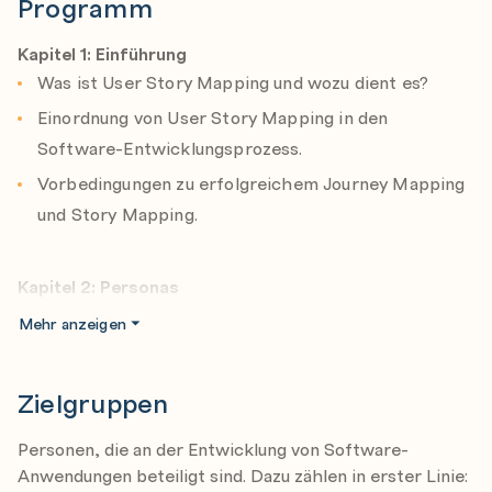
Programm
Erarbeiten von Anwendergruppen in Form von
Personas und deren Szenarien
Kapitel 1: Einführung
Modellieren von nutzerzentrierten
Was ist User Story Mapping und wozu dient es?
Kundenerlebnissen im Team anhand von Journey
Einordnung von User Story Mapping in den
Mapping und Story Mapping
Software-Entwicklungsprozess.
Schaffung einer gemeinsamen, gesamthaften Sicht
Vorbedingungen zu erfolgreichem Journey Mapping
auf die verschiedenen Abläufe und das Big Picture
und Story Mapping.
Ableiten von Release-Planungen auf Grundlage der
Story-Map. Schneiden einer Roadmap in MVP und
Kapitel 2: Personas
MMP.
Was sind Personas und wozu dienen sie.
Mehr anzeigen
Einordnen der Technik der Story Map in andere
Entwickeln von Bedürfnissen, Zielen und
Vorgehensweisen der Business Analyse und dem
Begeisterungsfaktoren für Personas.
Zielgruppen
Requirements Engineering des IREB
Abgrenzung von Personas zu Stakeholdern.
Anwenden von Tools zum Abhalten von virtuellen
Personen, die an der Entwicklung von Software-
Gruppenübung anhand des Fallbeispiels.
Workshops
Anwendungen beteiligt sind. Dazu zählen in erster Linie: