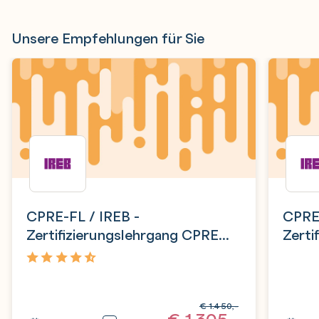
Unsere Empfehlungen für Sie
CPRE-FL / IREB -
CPRE
Zertifizierungslehrgang CPRE
Zerti
Requirements Engineering
RE@Ag
Foundation Level
Engin
4,8
€
1.450,-
€
1.305,-