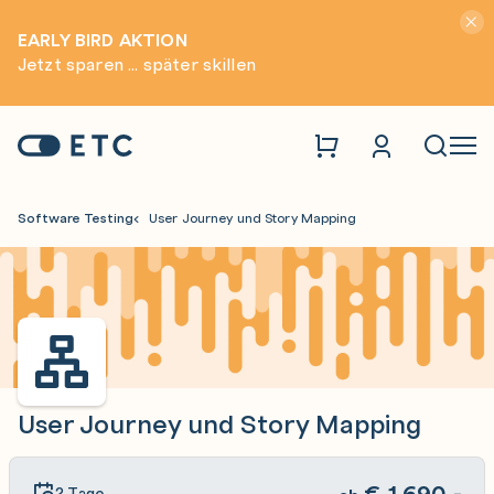
Hinwei
EARLY BIRD AKTION
Jetzt sparen ... später skillen
Zur Startseite: ETC
Naviga
Software Testing
User Journey und Story Mapping
User Journey und Story Mapping
€
1.690,-
2 Tage