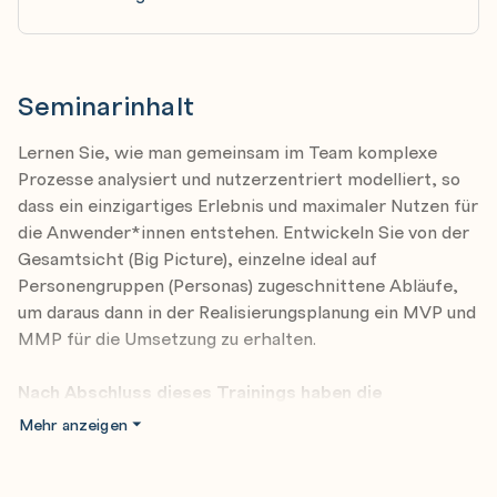
Seminarinhalt
Lernen Sie, wie man gemeinsam im Team komplexe
Prozesse analysiert und nutzerzentriert modelliert, so
dass ein einzigartiges Erlebnis und maximaler Nutzen für
die Anwender*innen entstehen. Entwickeln Sie von der
Gesamtsicht (Big Picture), einzelne ideal auf
Personengruppen (Personas) zugeschnittene Abläufe,
um daraus dann in der Realisierungsplanung ein MVP und
MMP für die Umsetzung zu erhalten.
Nach Abschluss dieses Trainings haben die
Teilnehmer*innen Wissen zu folgenden Themen:
Mehr anzeigen
Analysieren und verstehen von komplexen
Nutzerabläufen und -erlebnissen