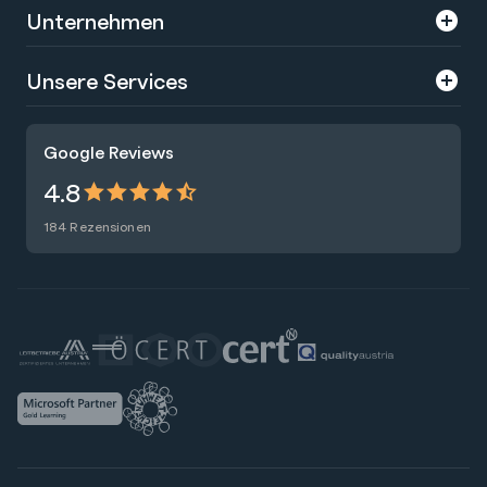
Unternehmen
Über uns
Unsere Services
Karriere
Trainings
Google Reviews
Presse
Zertifizierungen
4.8
Nachhaltigkeit
Förderungen
184 Rezensionen
Blog
Talentsuche
Newsletter
Raummiete