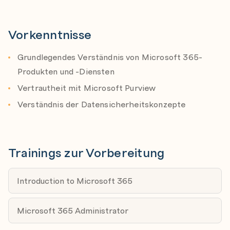
Describe custom sensitive information types with
exact data match
Vorkenntnisse
Implement document fingerprinting
Grundlegendes Verständnis von Microsoft 365-
Describe named entities
Produkten und -Diensten
Create keyword dictionary
Vertrautheit mit Microsoft Purview
Create and configure sensitivity labels with Microsoft
Verständnis der Datensicherheitskonzepte
Purview
Sensitivity label overview
Create and configure sensitivity labels and label
Trainings zur Vorbereitung
policies
Configure encryption with sensitivity labels
Introduction to Microsoft 365
Implement auto-labeling policies
Use the data classification dashboard to monitor
Microsoft 365 Administrator
sensitivity labels