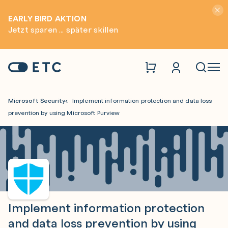
Hinwei
EARLY BIRD AKTION
Jetzt sparen ... später skillen
Zur Startseite: ETC
Naviga
Microsoft Security
Implement information protection and data loss
prevention by using Microsoft Purview
Implement information protection
and data loss prevention by using