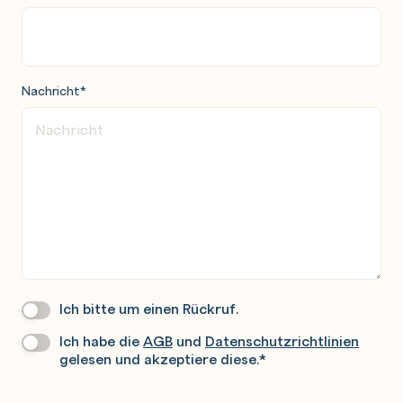
Nachricht
*
Ich bitte um einen Rückruf.
Wir
Rufen
Ich habe die
AGB
und
Datenschutzrichtlinien
Datenschutz
*
Sie
gelesen und akzeptiere diese.
*
Gerne
An.