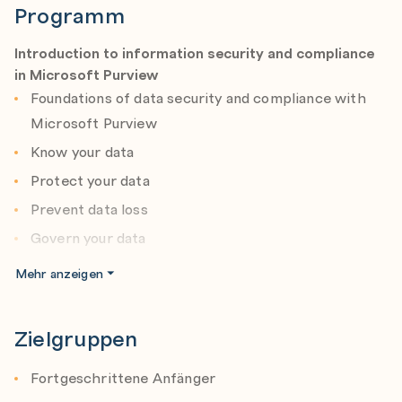
Programm
Introduction to information security and compliance
in Microsoft Purview
Foundations of data security and compliance with
Microsoft Purview
Know your data
Protect your data
Prevent data loss
Govern your data
Mehr anzeigen
Create and manage sensitive information types
Compare built-in versus custom sensitive
Zielgruppen
information types
Create and manage custom sensitive information
Fortgeschrittene Anfänger
type