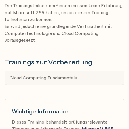
Microsoft Purview
Die Trainingsteilnehmer*innen müssen keine Erfahrung
mit Microsoft 365 haben, um an diesem Training
Describe Microsoft’s Service Trust portal and
teilnehmen zu können.
privacy capabilities
Es wird jedoch eine grundlegende Vertrautheit mit
Computertechnologie und Cloud Computing
MS-900 Introduction to Microsoft 365: Describe
vorausgesetzt.
Microsoft 365 pricing, licensing, and support
Describe Microsoft 365 pricing, licensing, and
billing options
Trainings zur Vorbereitung
Describe support offerings for Microsoft 365
services
Cloud Computing Fundamentals
Wichtige Information
Dieses Training behandelt prüfungsrelevante
Themen zum Microsoft Examen:
Microsoft 365