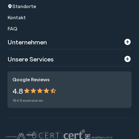
Standorte
Kontakt
FAQ
Unternehmen
Über uns
Unsere Services
Karriere
Trainings
Google Reviews
Presse
Zertifizierungen
4.8
Nachhaltigkeit
Förderungen
184 Rezensionen
Blog
Talentsuche
Newsletter
Raummiete