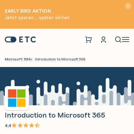
Hinwei
EARLY BIRD AKTION
Jetzt sparen ... später skillen
Zur Startseite: ETC
Naviga
Microsoft 365
Introduction to Microsoft 365
Introduction to Microsoft 365
4,4