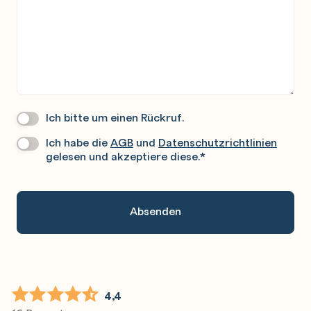
Ich bitte um einen Rückruf.
Wir
Rufen
Ich habe die
AGB
und
Datenschutzrichtlinien
Datenschutz
*
Sie
gelesen und akzeptiere diese.
*
Gerne
An.
4,4