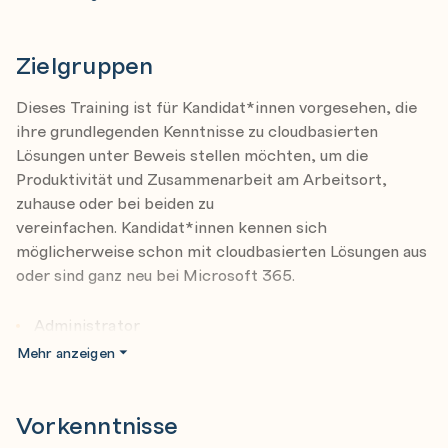
365 gehandhabt werden, und schließt mit einer
Describe collaboration solutions of Microsoft 365
Überprüfung der Microsoft 365-Abonnements,
Describe the device and cloud endpoint
Lizenzen, Abrechnungen und Support ab.
Zielgruppen
management concepts and deployment options in
Microsoft 365
Dieses Training ist für Kandidat*innen vorgesehen, die
ihre grundlegenden Kenntnisse zu cloudbasierten
Describe the analytics and administrative
Lösungen unter Beweis stellen möchten, um die
capabilities available in Microsoft 365
Produktivität und Zusammenarbeit am Arbeitsort,
zuhause oder bei beiden zu
MS-900 Introduction to Microsoft 365: Describe
vereinfachen. Kandidat*innen kennen sich
Microsoft 365 security and compliance capabilities
möglicherweise schon mit cloudbasierten Lösungen aus
Describe the function and identity types of
oder sind ganz neu bei Microsoft 365.
Microsoft Entra ID
Describe access management capabilities of
Administrator
Microsoft Entra
Mehr anzeigen
Business Owner
Describe threat protection with Microsoft
Defender XDR
Vorkenntnisse
Describe the data compliance solutions of