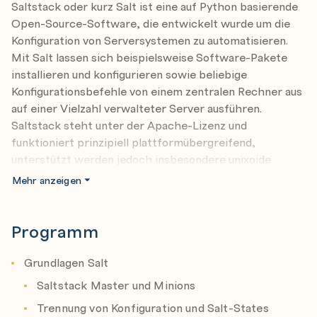
Saltstack oder kurz Salt ist eine auf Python basierende
Open-Source-Software, die entwickelt wurde um die
Konfiguration von Serversystemen zu automatisieren.
Mit Salt lassen sich beispielsweise Software-Pakete
installieren und konfigurieren sowie beliebige
Konfigurationsbefehle von einem zentralen Rechner aus
auf einer Vielzahl verwalteter Server ausführen.
Saltstack steht unter der Apache-Lizenz und
funktioniert prinzipiell plattformübergreifend,
unterstützt werden jedoch insbesondere unixoide
Betriebssysteme wie Unix, Linux und FreeBSD.
Mehr anzeigen
Eingeschränkt lassen sich damit auch Rechner mit
Windows-Betriebssystem konfigurieren.
Programm
Die Konfiguration erfolgt bei Saltstack über Single
Shots am Terminal oder in einfachen Textdateien im
Grundlagen Salt
YAML-Format. Darüber hinaus bietet Salt auf der Basis
Saltstack Master und Minions
der Programmiersprache Python sehr viele
Trennung von Konfiguration und Salt-States
Konfigurationskommandos, die sich schnell und effektiv