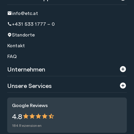
info@etc.at
+431 533 1777 – 0
Standorte
Kontakt
FAQ
Unternehmen
Über uns
Unsere Services
Karriere
Trainings
Google Reviews
Presse
Zertifizierungen
4.8
Nachhaltigkeit
Förderungen
184 Rezensionen
Blog
Talentsuche