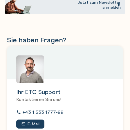
Jinja Templates
Jetzt zum Newsletter
anmelden
States ausrollen per Push und Pull
Pillar
Sie haben Fragen?
Salt States erstellen
Packet Verwaltung
System Dienste ansteuern
Benutzer Verwaltung
Konfiguration von Diensten
Highstate
Ihr ETC Support
usw.
Kontaktieren Sie uns!
+43 1 533 1777-99
E-Mail