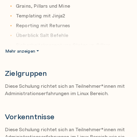
zu ausführbaren States zusammenfassen lassen.
Grains, Pillars und Mine
Templating mit Jinja2
Reporting mit Returnes
Überblick Salt Befehle
Sicherheitskonzept von States vs. Pillars
Mehr anzeigen
Konfiguration von Salt
Zielgruppen
Installation auf SUSE, Debian, Ubuntu und CentOS
Konfiguration von Salt-Master und Minions
Diese Schulung richtet sich an Teilnehmer*innen mit
Administrationserfahrungen im Linux Bereich.
Grundlagen Salt Command-Line
Vorkenntnisse
Minions mit dem Salt Kommando verwalten
Ausgabeformatierung
Diese Schulung richtet sich an Teilnehmer*innen mit
Salt Funktionen im Überblick
Administrationserfahrungen im Linux Bereich wie sie