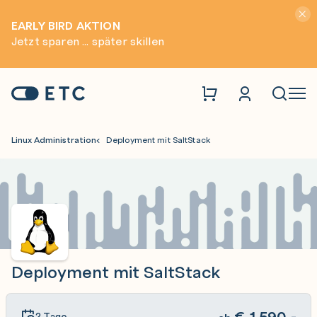
Hinwei
EARLY BIRD AKTION
Jetzt sparen ... später skillen
Zur Startseite: ETC
Naviga
Linux Administration
Deployment mit SaltStack
Deployment mit SaltStack
€
1.590,-
2 Tage