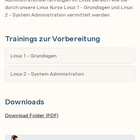
durch unsere Linux Kurse Linux 1 - Grundlagen und Linux
Hilfe Funktion der Funktionen aufrufen
2 - System Administration vermittelt werden.
Praktische Beispiele
Trainings zur Vorbereitung
Minions adressieren
Regulärer Audruck
Linux 1 - Grundlagen
List matching IP matching
Grains matching
Linux 2 - System Administration
Compund matching
Downloads
Salt States
Grundlagen YAML Syntax
Download Folder (PDF)
Salt-States aktivieren und Datenstruktur anlegen
Hierarchiebaum mit top.sls und init.sls