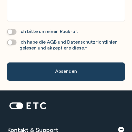
Ich bitte um einen Rückruf.
Wir
Rufen
Ich habe die
AGB
und
Datenschutzrichtlinien
Datenschutz
*
Sie
gelesen und akzeptiere diese.
*
Gerne
An.
Zur Startseite: ETC
Kontakt & Support