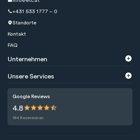
+431 533 1777 – 0
Standorte
Kontakt
FAQ
Unternehmen
Über uns
Unsere Services
Karriere
Trainings
Google Reviews
Presse
Zertifizierungen
4.8
Nachhaltigkeit
Förderungen
184 Rezensionen
Blog
Talentsuche
Newsletter