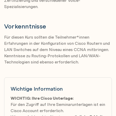
Zertifizierung und verschiedener Voice-
Classification and Marking Overview
Spezialisierungen.
MQC for Classification and Marking
NBAR for Classification
Vorkenntnisse
Use of QoS Preclassify
Campus Classification and Marking
Für diesen Kurs sollten die Teilnehmer*innen
Erfahrungen in der Konfiguration von Cisco Routern und
Module Summary
LAN Switches auf dem Niveau eines CCNA mitbringen.
Module Self-Check
Kenntnisse zu Routing-Protokollen und LAN/WAN-
Technologien sind ebenso erforderlich.
Congestion Management
Queuing Introduction
Configure WFQ
Configure CBWFQ and LLQ
Wichtige Information
Configure Campus Congestion Management
WICHTIG: Ihre Cisco Unterlage:
Module Summary
Für den Zugriff auf Ihre Seminarunterlagen ist ein
Cisco Account erforderlich.
Module Self-Check