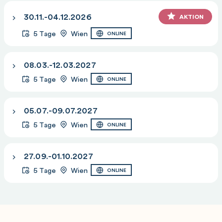
Module Summary
30.11.-04.12.2026
AKTION
Module Self-Check
5 Tage
Wien
ONLINE
08.03.-12.03.2027
5 Tage
Wien
ONLINE
05.07.-09.07.2027
5 Tage
Wien
ONLINE
27.09.-01.10.2027
5 Tage
Wien
ONLINE