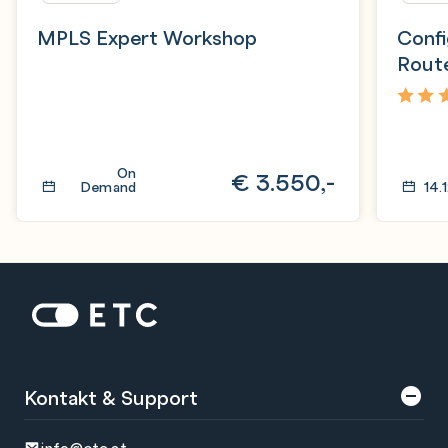
MPLS Expert Workshop
Confi
Rout
3,3
On
€
3.550,-
Demand
14.
Zur Startseite: ETC
Kontakt & Support
info@etc.at