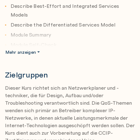
Describe Best-Effort and Integrated Services
Models
Describe the Differentiated Services Model
Module Summary
Module Self-Check
Mehr anzeigen
Implement and Monitor QoS
MQC Introduction
Zielgruppen
Monitor QoS
Dieser Kurs richtet sich an Netzwerkplaner und -
Define Campus AutoQoS
techniker, die für Design, Aufbau und/oder
Define WAN AutoQoS
Troubleshooting verantwortlich sind. Die QoS-Themen
Module Summary
wenden sich primär an Betreiber komplexer IP-
Netzwerke, in denen aktuelle Leistungsmerkmale der
Module Self-Check
Internet-Technologien ausgeschöpft werden sollen. Der
Classification and Marking
Kurs dient auch zur Vorbereitung auf die CCIP-