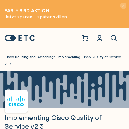
Hinwei
EARLY BIRD AKTION
Jetzt sparen ... später skillen
Zur Startseite: ETC
Naviga
Cisco Routing and Switching
Implementing Cisco Quality of Service
v2.3
Implementing Cisco Quality of
Service v2.3