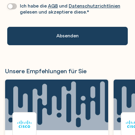
Rufen
Ich habe die
AGB
und
Datenschutzrichtlinien
Datenschutz
*
Sie
gelesen und akzeptiere diese.
*
Gerne
An.
Unsere Empfehlungen für Sie