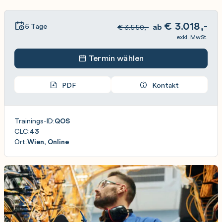
€
3.018,-
5 Tage
ab
€
3.550,-
exkl. MwSt.
Termin wählen
PDF
Kontakt
Trainings-ID:
QOS
CLC:
43
Ort:
Wien, Online