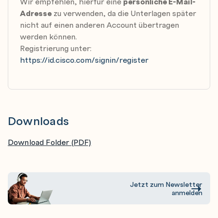
Wir empfehlen, hierfür eine
persönliche E-Mail-
Adresse
zu verwenden, da die Unterlagen später
Congestion Avoidance
nicht auf einen anderen Account übertragen
Congestion Avoidance Introduction
werden können.
Configure Class-Based WRED
Registrierung unter:
https://id.cisco.com/signin/register
Configure ECN
Describe Campus-Based Congestion Avoidance
Module Summary
Module Self-Check
Downloads
Traffic Policing and Shaping
Download Folder (PDF)
Traffic Policing and Shaping Overview
Configure Class-Based Policing
Campus Policing
Jetzt zum Newsletter
Configure Class-Based Shaping
anmelden
Configure Class-Based Shaping on Frame Relay