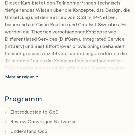
Dieser Kurs bietet den Teilnehmer*innen technisch
tiefgehendes Wissen über die Konzepte, das Design, die
Umsetzung und den Betrieb von QoS in IP-Netzen,
basierend auf Cisco Routern und Catalyst Switches. Es
werden die Theorien verschiedener Konzepte wie
Differentiated Services (DiffServ), Integrated Service
(IntServ) und Best Effort (over provisioning) behandelt.
In einer grossen Anzahl von Laborübungen erlernen die
Teilnehmer*innen die Konfiguration verschiedenster
QoS-Mechanismen und die effiziente Umsetzung einer
QoS-Gesamtlösung. Darüber hinaus werden Kenntnisse
Mehr anzeigen
zu Design und Anwendung verschiedener
fortgeschrittener IP QoS Features, wie z.B. Auto-QoS
sowie die Integration von IP QoS mit Layer 2 QoS
Programm
vermittelt. Die Teilnehmer*innen sind durch den Kurs in
der Lage effiziente, optimierte und fehlerfreie
EIntroduction to QoS
Multiservice-Netze zu konzipieren, zu implementieren
Review Converged Networks
und zu betreiben.
Understand QoS