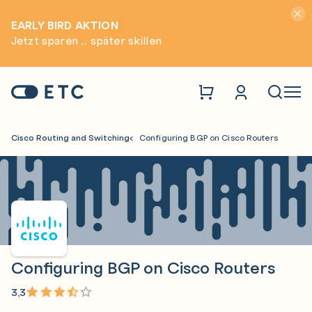
Hinwei
EARLY BIRD AKTION
Jetzt sparen ... später skillen
Zur Startseite: ETC
Naviga
Cisco Routing and Switching
Configuring BGP on Cisco Routers
Configuring BGP on Cisco Routers
3,3