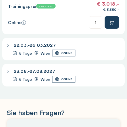
€
3.018,-
Trainingspreis
EARLY BIRD
€
3.550,-
Anzahl
Online
22.03.-26.03.2027
5 Tage
Wien
ONLINE
23.08.-27.08.2027
5 Tage
Wien
ONLINE
Sie haben Fragen?