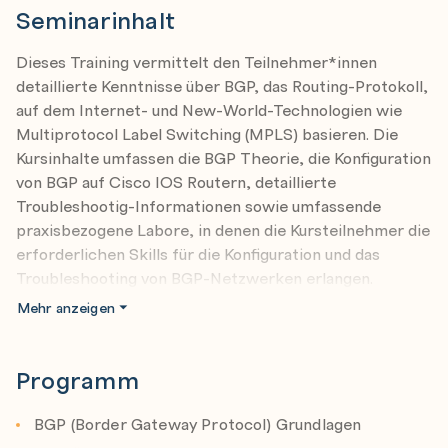
Seminarinhalt
Dieses Training vermittelt den Teilnehmer*innen
detaillierte Kenntnisse über BGP, das Routing-Protokoll,
auf dem Internet- und New-World-Technologien wie
Multiprotocol Label Switching (MPLS) basieren. Die
Kursinhalte umfassen die BGP Theorie, die Konfiguration
von BGP auf Cisco IOS Routern, detaillierte
Troubleshootig-Informationen sowie umfassende
praxisbezogene Labore, in denen die Kursteilnehmer die
erforderlichen Skills für die Konfiguration und das
Troubleshooting von BGP-Netzwerken erlangen.
Anhand verschiedener Service-Lösungen werden
Mehr anzeigen
Aspekte des BGP-Netzwerkdesigns sowie die Nutzung
verschiedener BGP-Features behandelt und die
Teilnehmer auf das Design und die Implementierung
Programm
effizienter und fehlerfreier BGP-Netzwerke
vorbereitet.
BGP (Border Gateway Protocol) Grundlagen