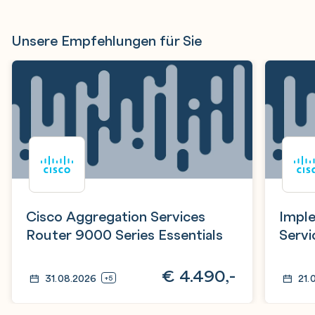
Unsere Empfehlungen für Sie
Cisco Aggregation Services
Imple
Router 9000 Series Essentials
Servi
€
4.490,-
31.08.2026
21.
+5