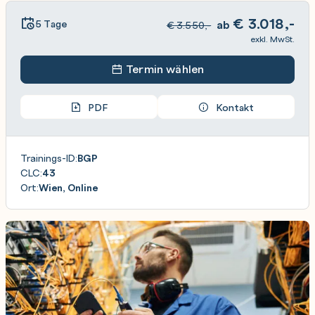
€
3.018,-
5 Tage
ab
€
3.550,-
exkl. MwSt.
Termin wählen
PDF
Kontakt
Trainings-ID:
BGP
CLC:
43
Ort:
Wien, Online