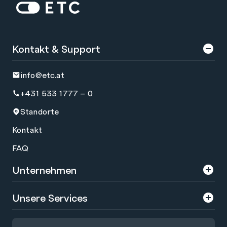
Zur Startseite: ETC
Kontakt & Support
info@etc.at
+431 533 1777 – 0
Standorte
Kontakt
FAQ
Unternehmen
Über uns
Unsere Services
Karriere
Trainings