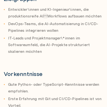
.prompt.md: Wiederverwendbare Prompt-Templates
Entwickler\innen und KI-Ingenieur\innen, die
.context.md: Kontextdefinitionen und Grenzen
produktionsreife AIWorkflows aufbauen möchten
.spec.md, .memory.md, .chatmode.md: Spezialisierte
DevOps-Teams, die AI-Automatisierung in CI/CD-
Primitives
Pipelines integrieren wollen
Strategien für klare Kontextgrenzen und gezielte
IT-Leads und Projektmanager\*innen im
Input-Gestaltung
Softwareumfeld, die AI-Projekte strukturiert
skalieren möchten
Hands-on: Entwicklung eines ersten Reliable-Agenten
Praktisches Projekt: Code-Review-Agent mit
GitHub Copilot und VS Code
Vorkenntnisse
Strukturierung, Testing und Iteration
Debugging-Strategien für AI-Workflows
Gute Python- oder TypeScript-Kenntnisse werden
empfohlen.
Vertiefung: Testing & Monitoring von AI-Agenten
Testing-Strategien: Unit-Tests für Primitives,
Erste Erfahrung mit Git und CI/CD-Pipelines ist von
Integration-Tests für Workflows
Vorteil.