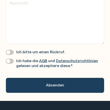
Ich bitte um einen Rückruf.
Wir
Rufen
Ich habe die
AGB
und
Datenschutzrichtlinien
Datenschutz
*
Sie
gelesen und akzeptiere diese.
*
Gerne
An.