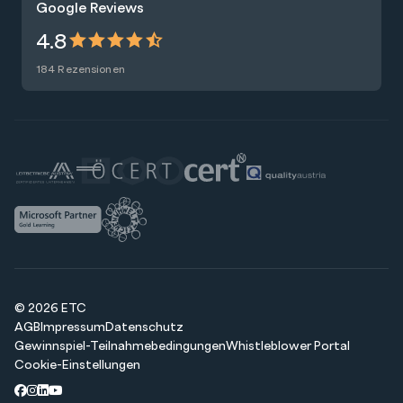
Google Reviews
Presse
Zertifizierungen
4.8
Nachhaltigkeit
Förderungen
184 Rezensionen
Blog
Talentsuche
Newsletter
Raummiete
© 2026 ETC
AGB
Impressum
Datenschutz
Gewinnspiel-Teilnahmebedingungen
Whistleblower Portal
Cookie-Einstellungen
Facebook
Instagram
LinkedIn
Youtube