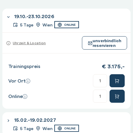
19.10.-23.10.2026
5 Tage
Wien
ONLINE
unverbindlich
Uhrzeit & Location
reservieren
€
3.175,-
Trainingspreis
Anzahl
Vor Ort
Anzahl
Online
15.02.-19.02.2027
5 Tage
Wien
ONLINE