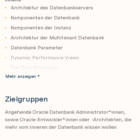
Architektur des Datenbankservers
Dieses
Oracle Datenbank Training
ist damit perfekt für
alle, die Oracle in Zukunft effizient einsetzen und
Komponenten der Datenbank
optimal nutzen wollen!
Komponenten der Instanz
Architektur der Multitenant Datenbank
Datenbank Parameter
Dynamic Performance Views
Das Data Dictionary
Mehr anzeigen
Installations-Grundlagen
OFA: die einzige Abkürzung, bei der das „O“ am
Anfang nicht für „Oracle“ steht
Zielgruppen
Startup/Shutdown
Angehende Oracle Datenbank Administrator*innen,
Oracle Netzwerk: Listener Konfiguration und Client
sowie Oracle-Entwickler*innen oder -Architekten, die
Konfiguration
mehr vom Inneren der Datenbank wissen wollen.
Tablespaces und Datafiles erzeugen und verwalten