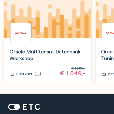
Oracle Multitenant Datenbank
Orac
Workshop
Tunin
Editi
€
1.630,-
€
1.549,-
09.11.2026
23.
+2
Zur Startseite: ETC