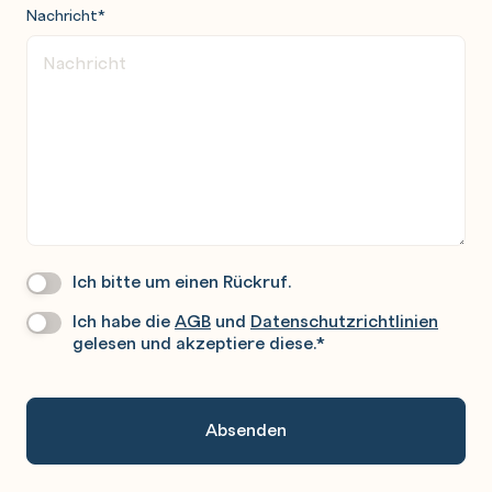
Nachricht
*
Ich bitte um einen Rückruf.
Wir
Rufen
Ich habe die
AGB
und
Datenschutzrichtlinien
Datenschutz
*
Sie
gelesen und akzeptiere diese.
*
Gerne
An.