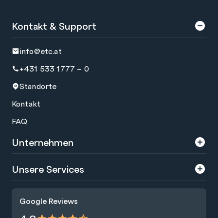
Kontakt & Support
info@etc.at
+431 533 1777 – 0
Standorte
Kontakt
FAQ
Unternehmen
Über uns
Unsere Services
Karriere
Trainings
Google Reviews
Presse
Zertifizierungen