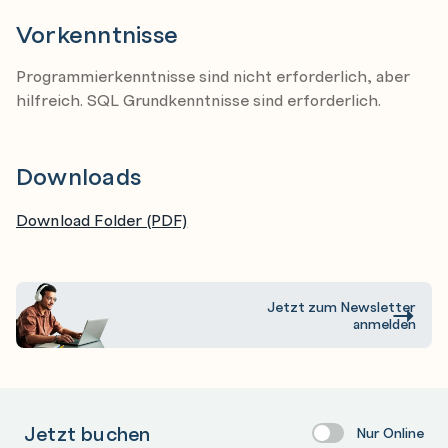
Segmente: Tabellen, Indizes & Co
Vorkenntnisse
Übersicht über Backup&Recovery
Programmierkenntnisse sind nicht erforderlich, aber
hilfreich. SQL Grundkenntnisse sind erforderlich.
Kursenvironment:
Dieser Workshop basiert auf OracleXE.
Downloads
Als Frontend wird SQL*Plus verwendet. Der Einsatz von
Oracle SQL*Developer oder auch von einem der
Download Folder (PDF)
zahlreichen Third Party Tools (Toad, SolarWind etc) ist
teilweise möglich, führt aber zu anderen
Übungsabläufen.
Jetzt zum Newsletter
anmelden
Jetzt buchen
Nur Online