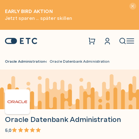
Hinwei
EARLY BIRD AKTION
Jetzt sparen ... später skillen
Zur Startseite: ETC
Naviga
Oracle Administration
Oracle Datenbank Administration
Oracle Datenbank Administration
5,0