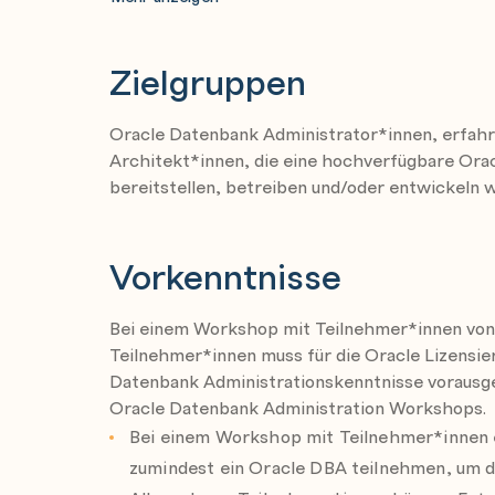
Transparentes Failover von Clients für Ora
Überblick
Zielgruppen
Services für transparentes Client Failover
Datenbank Protection Level, deren Umsetz
Oracle Datenbank Administrator*innen, erfahr
Architekt*innen, die eine hochverfügbare Ora
Monitoring von Primary und Standby Daten
bereitstellen, betreiben und/oder entwickeln w
Backup und Recovery (mit RMAN) in Data G
Oracle Active Data Guard Option – welche 
Vorkenntnisse
Far Sync
Oracle 21c/23ai Neuheiten rund um Data Gu
Bei einem Workshop mit Teilnehmer*innen von
Teilnehmer*innen muss für die Oracle Lizensie
Hinweis:
Die Themen zu Oracle Active Data Gua
Datenbank Administrationskenntnisse vorausge
werden, damit Sie verstehen, ob diese kostenpfl
Oracle Datenbank Administration Workshops.
nicht.
Bei einem Workshop mit Teilnehmer*innen 
zumindest ein Oracle DBA teilnehmen, um 
Kursenvironment (und Oracle Lizenzvorausse