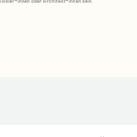
ickler*innen oder Architekt*innen sein.
rise Datenbank und möglicherweise
vironment bereitstellen/besitzen müssen.