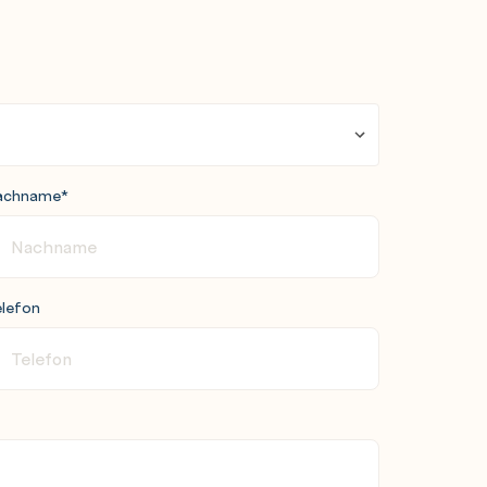
achname
*
lefon