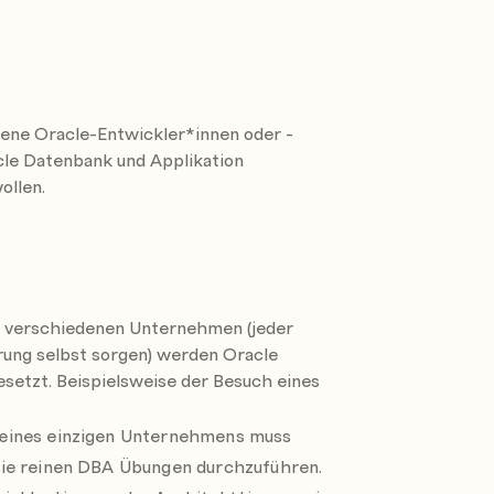
cle Data Guard und/oder RAC im
 und Datenbank Startup Trigger
ung und Auswirkungen
ene Oracle-Entwickler*innen oder -
cle Datenbank und Applikation
banken
ollen.
uard Environments
Features und Funktionen bietet diese
ard
 verschiedenen Unternehmen (jeder
rung selbst sorgen) werden Oracle
rd können nur als Überblick vermittelt
setzt. Beispielsweise der Besuch eines
ichtige Option für sie relevant ist oder
eines einzigen Unternehmens muss
die reinen DBA Übungen durchzuführen.
tzungen)