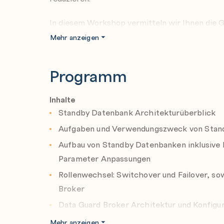
In diesem Workshop vermitteln wir Ihnen die
Datenbanken. Wir beginnen mit der Architektur
Mehr anzeigen
und Konfiguration bis hin zum manuellen Aktivi
Nutzung und Einrichtung des Oracle Data Guar
Programm
„korrekte Lizensierung manueller Standby Date
„Data Guard Environments mit Oracle Enterpris
Option“ behandelt.
Inhalte
Standby Datenbank Architekturüberblick
Aufgaben und Verwendungszweck von Stan
Aufbau von Standby Datenbanken inklusive 
Parameter Anpassungen
Rollenwechsel: Switchover und Failover, so
Broker
Data Guard Broker Architektur und Konfigu
Netzwerkkonfiguration für Client und Serv
Mehr anzeigen