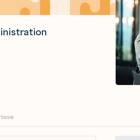
nistration
nisse