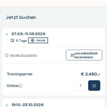
Jetzt buchen
07.09.-11.09.2026
5 Tage
ONLINE
unverbindlich
Uhrzeit & Location
reservieren
€
2.450,-
Trainingspreis
Anzahl
Online
19.10.-23.10.2026