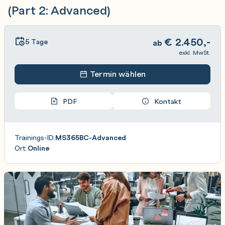
(Part 2: Advanced)
€
2.450,-
5 Tage
ab
exkl. MwSt.
Termin wählen
PDF
Kontakt
Trainings-ID:
MS365BC-Advanced
Ort:
Online