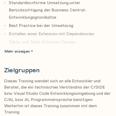
Standardkonforme Umsetzung unter
Berücksichtigung der Business Central-
Entwicklungsgrundsätze
Best Practice bei der Umsetzung
Erstellen einer Extension mit Dependencies
Table- und Table Extension Design
Page- und Page Extension Design
Mehr anzeigen
AL Programmierung
Aufbau von Feldvalidierungen
Zielgruppen
Flowfields und Flowfilter
Dieses Training wendet sich an alle Entwickler und
Ereignisgesteuerte (Event) Programmierung
Berater, die ein technisches Verständnis der C/SIDE
Umfassende Implementierung von
bzw. Visual Studio Code Entwicklungsumgebung und der
Standardfunktionalitäten wie
C/AL bzw. AL Programmiersprache benötigen.
Weiterhin ist dieses Training zusammen mit dem
Anwendungseinrichtung, Nummernserien,
Training
angepasste Lookup-Fenster, Rolecenter u.v.m.