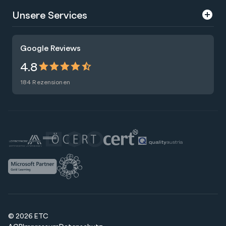
Über uns
Unsere Services
Karriere
Trainings
Google Reviews
Presse
Zertifizierungen
4.8
Nachhaltigkeit
Förderungen
184 Rezensionen
Blog
Talentsuche
Newsletter
Raummiete
© 2026 ETC