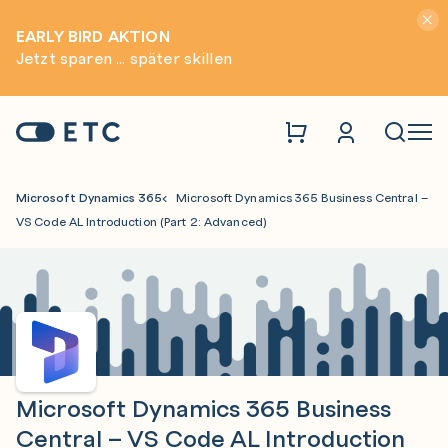
Hinwei
EARLY BIRD AKTION
Jetzt sparen ... später skillen
Zur Startseite: ETC
Naviga
Microsoft Dynamics 365
Microsoft Dynamics 365 Business Central –
VS Code AL Introduction (Part 2: Advanced)
Microsoft Dynamics 365 Business
Central – VS Code AL Introduction