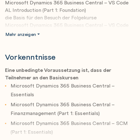
Microsoft Dynamics 365 Business Central – VS Code
Record References
AL Introduction (Part 1: Foundation)
Test & Deployment
die Basis für den Besuch der Folgekurse
Microsoft Dynamics 365 Business Central – VS Code
AL Reporting (Part 1: Foundation) und
Mehr anzeigen
Microsoft Dynamics 365 Business Central – VS Code
AL Reporting (Part 2: Advanced) und
Microsoft Dynamics 365 Business Central – VS Code
Vorkenntnisse
AL Solution Development.
Eine unbedingte Voraussetzung ist, dass der
Teilnehmer an den Basiskursen
Microsoft Dynamics 365 Business Central –
Essentials
Microsoft Dynamics 365 Business Central –
Finanzmanagement (Part 1: Essentials)
Microsoft Dynamics 365 Business Central – SCM
(Part 1: Essentials)