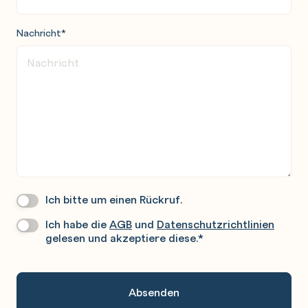
Nachricht
*
Ich bitte um einen Rückruf.
Wir
Rufen
Ich habe die
AGB
und
Datenschutzrichtlinien
Datenschutz
*
Sie
gelesen und akzeptiere diese.
*
Gerne
An.