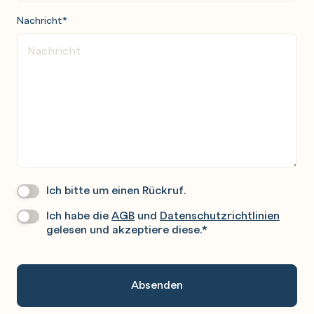
Nachricht
*
Ich bitte um einen Rückruf.
Wir
Rufen
Ich habe die
AGB
und
Datenschutzrichtlinien
Datenschutz
*
Sie
gelesen und akzeptiere diese.
*
Gerne
An.