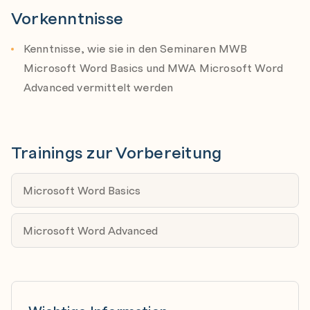
Vorkenntnisse
Sprachoptionen verwenden und konfigurieren
Kenntnisse, wie sie in den Seminaren MWB
Konfigurieren von Bearbeitungs- und
Microsoft Word Basics und MWA Microsoft Word
Anzeigesprachen
Advanced vermittelt werden
Verwenden von sprachspezifischen Funktionen
Trainings zur Vorbereitung
Verwenden von erweiterten Bearbeitungs- und
Formatierungsfunktionen
Microsoft Word Basics
Dokumentinhalt suchen, ersetzen und einfügen
Suchen und Ersetzen von Text mithilfe von
Microsoft Word Advanced
Platzhaltern und Sonderzeichen
Suchen und Ersetzen von Formatierungen und Stilen
Übernehmen von Einfügeoptionen