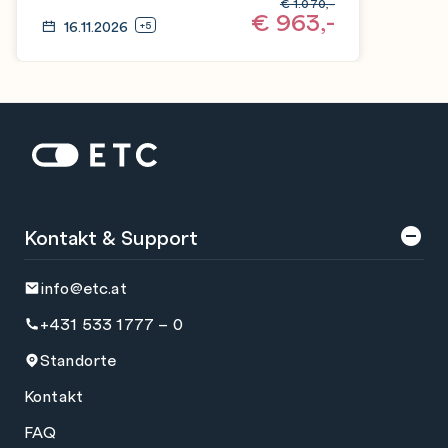
€
1.070,-
€
963,-
16.11.2026
+5
Zur Startseite: ETC
Kontakt & Support
info@etc.at
+431 533 1777 – 0
Standorte
Kontakt
FAQ