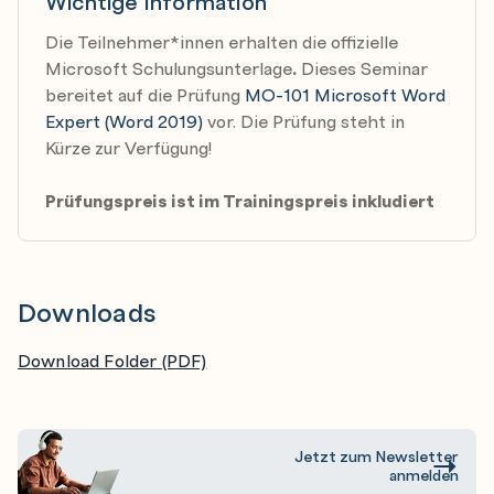
Wichtige Information
Die Teilnehmer*innen erhalten die offizielle
Konfigurieren von Absatzlayoutoptionen
Microsoft Schulungsunterlage
.
Dieses Seminar
Konfigurieren von Silbentrennung und
bereitet auf die Prüfung
MO-101 Microsoft Word
Zeilennummern
Expert (Word 2019)
vor. Die Prüfung steht in
Einstellen von Optionen für den
Kürze zur Verfügung!
Absatzseitenumbruch
Prüfungspreis ist im Trainingspreis inkludiert
Stile erstellen und verwalten
Erstellen von Absatz- und Zeichenformaten
Downloads
Ändern von vorhandenen Stilen
Stile in andere Dokumente oder Vorlagen kopieren
Download Folder (PDF)
Erstellen von benutzerdefinierte Dokumentelemente
Jetzt zum Newsletter
anmelden