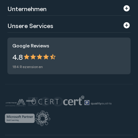
Unternehmen
Über uns
Unsere Services
Karriere
Trainings
Google Reviews
Presse
Zertifizierungen
4.8
Nachhaltigkeit
Förderungen
184 Rezensionen
Blog
Talentsuche
Newsletter
Raummiete