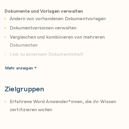
Erstellen von benutzerdefinierte
Dokumente und Vorlagen verwalten
Dokumentelemente
Ändern von vorhandenen Dokumentvorlagen
Verwenden von erweiterten Word-Funktionen
Dokumentversionen verwalten
Vergleichen und kombinieren von mehreren
Dokumenten
Link zu externem Dokumentinhalt
Aktivieren Sie Makros in einem Dokument
Mehr anzeigen
Anpassen der Symbolleiste für den Schnellzugriff
Versteckte Ribbon-Registerkarten anzeigen
Zielgruppen
Ändern der Standardschriftart
Erfahrene Word Anwender*innen, die ihr Wissen
zertifizieren wollen
Vorbereiten von Dokumenten für die Zusammenarbeit
Bearbeitung einschränken
Schützen von Dokumenten mit Passwörtern