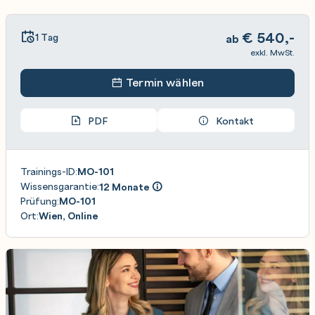
€
540,-
1 Tag
ab
exkl. MwSt.
Termin wählen
PDF
Kontakt
Trainings-ID:
MO-101
Wissensgarantie:
12 Monate
Prüfung:
MO-101
Ort:
Wien, Online