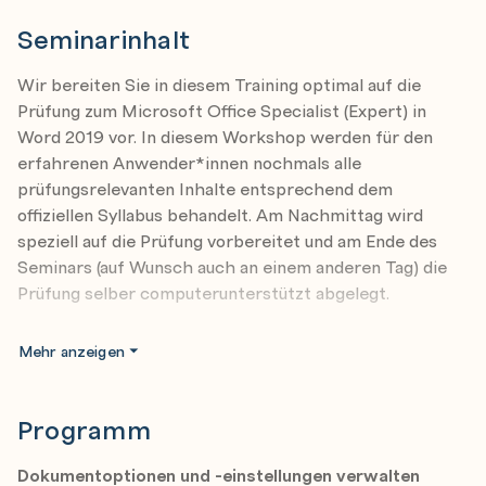
Seminarinhalt
Wir bereiten Sie in diesem Training optimal auf die
Prüfung zum Microsoft Office Specialist (Expert) in
Word 2019 vor. In diesem Workshop werden für den
erfahrenen Anwender*innen nochmals alle
prüfungsrelevanten Inhalte entsprechend dem
offiziellen Syllabus behandelt. Am Nachmittag wird
speziell auf die Prüfung vorbereitet und am Ende des
Seminars (auf Wunsch auch an einem anderen Tag) die
Prüfung selber computerunterstützt abgelegt.
Nach Abschluss dieses Trainings haben die
Mehr anzeigen
Teilnehmer*innen Wissen zu folgenden Themen:
Dokumentoptionen und -einstellungen verwalten
Programm
Verwenden von erweiterten Bearbeitungs- und
Formatierungsfunktionen
Dokumentoptionen und -einstellungen verwalten