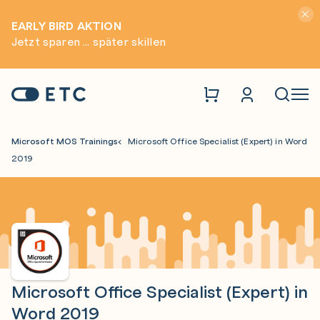
Hinwei
EARLY BIRD AKTION
Jetzt sparen ... später skillen
Zur Startseite: ETC
Naviga
Microsoft MOS Trainings
Microsoft Office Specialist (Expert) in Word
2019
Microsoft Office Specialist (Expert) in
Word 2019