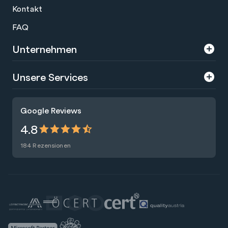
Kontakt
FAQ
Unternehmen
Über uns
Unsere Services
Karriere
Trainings
Google Reviews
Presse
Zertifizierungen
4.8
Nachhaltigkeit
Förderungen
184 Rezensionen
Blog
Talentsuche
Newsletter
Raummiete