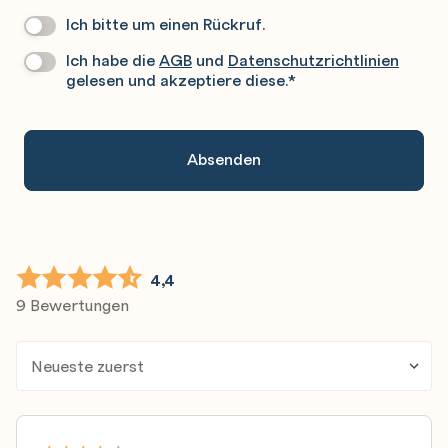
Ich bitte um einen Rückruf.
Wir
Rufen
Ich habe die
AGB
und
Datenschutzrichtlinien
Datenschutz
*
Sie
gelesen und akzeptiere diese.
*
Gerne
An.
4,4
9 Bewertungen