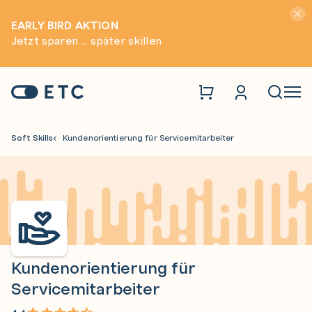
Hinwei
EARLY BIRD AKTION
Jetzt sparen ... später skillen
Zur Startseite: ETC
Naviga
Soft Skills
Kundenorientierung für Servicemitarbeiter
Kundenorientierung für
Servicemitarbeiter