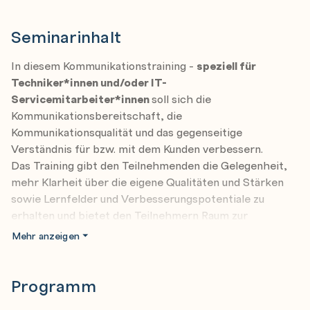
Seminarinhalt
In diesem Kommunikationstraining -
speziell für
Techniker*innen und/oder IT-
Servicemitarbeiter*innen
soll sich die
Kommunikationsbereitschaft, die
Kommunikationsqualität und das gegenseitige
Verständnis für bzw. mit dem Kunden verbessern.
Das Training gibt den Teilnehmenden die Gelegenheit,
mehr Klarheit über die eigene Qualitäten und Stärken
sowie Lernfelder und Verbesserungspotentiale zu
erhalten und bietet den Teilnehmern Raum zur
Selbstreflexion.
Mehr anzeigen
Tag 1:
Der erste Vormittag beginnt mit dem Lösen eines
Programm
"Falles". Für das Lösen dieser Übung sind gutes Zuhören,