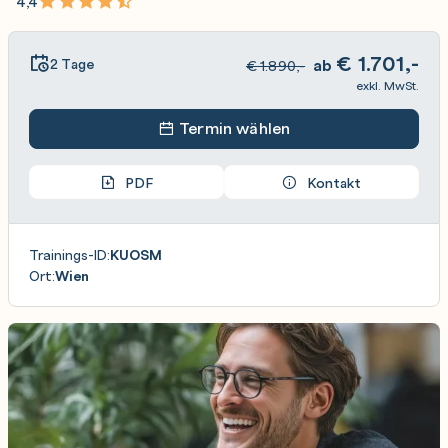
4,4
€
1.701,-
2 Tage
ab
€
1.890,-
exkl. MwSt.
Termin wählen
PDF
Kontakt
Trainings-ID:
KUOSM
Ort:
Wien