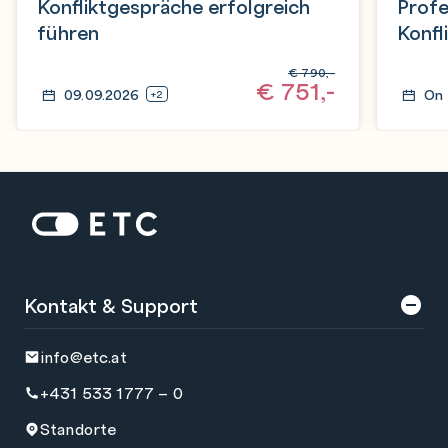
Konfliktgespräche erfolgreich
Profe
führen
Konf
€
790,-
€
751,-
09.09.2026
On
+2
Zur Startseite: ETC
Kontakt & Support
info@etc.at
+431 533 1777 – 0
Standorte