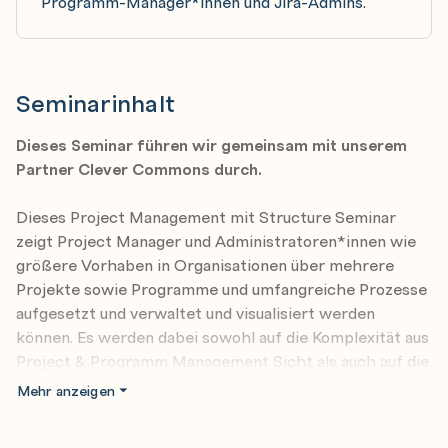
Programm-Manager*innen und Jira-Admins.
Seminarinhalt
Dieses Seminar führen wir gemeinsam mit unserem
Partner Clever Commons durch.
Dieses Project Management mit Structure Seminar
zeigt Project Manager und Administratoren*innen wie
größere Vorhaben in Organisationen über mehrere
Projekte sowie Programme und umfangreiche Prozesse
aufgesetzt und verwaltet und visualisiert werden
können. Es werden dabei sowohl auf die Komplexität aus
Project & Programm Management Sicht als auch auf die
Vereinfachung und Automatisierungsmöglichkeiten in
Mehr anzeigen
Jira und dessen Umgebung eingegangen.