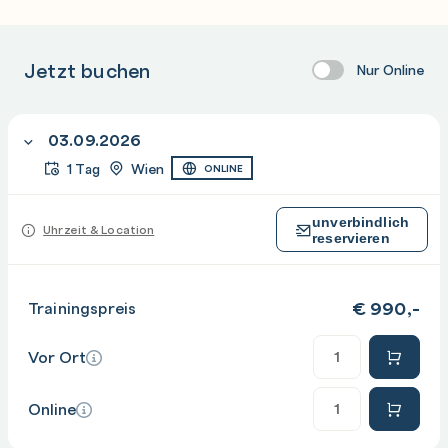
Jetzt buchen
Nur Online
03.09.2026
1 Tag
Wien
ONLINE
unverbindlich
Uhrzeit & Location
reservieren
€
990,-
Trainingspreis
Anzahl
Vor Ort
Anzahl
Online