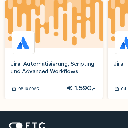
Jira: Automatisierung, Scripting
Jira 
und Advanced Workflows
€
1.590,-
08.10.2026
04.
Zur Startseite: ETC