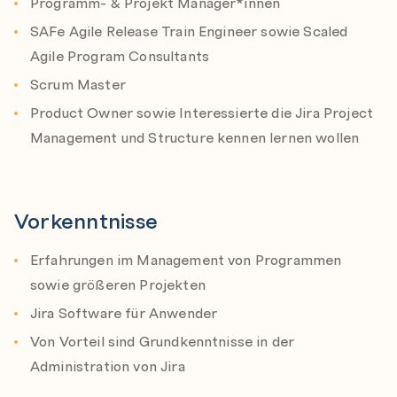
Programm- & Projekt Manager*innen
lernen möchten.
Reports
SAFe Agile Release Train Engineer sowie Scaled
Portfolio Management
Agile Program Consultants
Zielsetzung
Beliebte Automatisierungen
Nach diesem Seminar haben Sie die Grundlagen der
Scrum Master
Applikation Structure sowie deren
Weitere nützliche Funktionen (Navigation,
Product Owner sowie Interessierte die Jira Project
Einsatzmöglichkeiten anhand Praxisorientierter
Vorlagen, Dashboards, ...)
Management und Structure kennen lernen wollen
Beispiele kennen gelernt. Sie haben die ersten
Erfahrungen mit dem Setup von Scaled Agile
Framework (SAFe) sowie Programm Management in
Structure kennen gelernt anzuwenden
Vorkenntnisse
Erfahrungen im Management von Programmen
sowie größeren Projekten
Jira Software für Anwender
Von Vorteil sind Grundkenntnisse in der
Administration von Jira