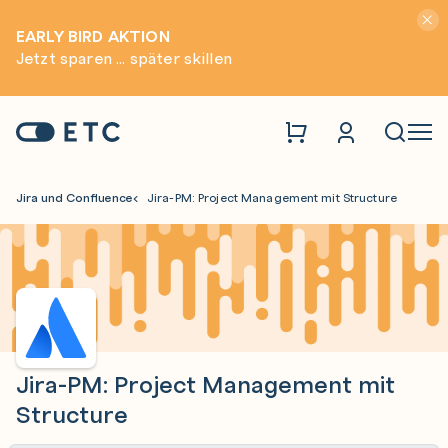
Hinwei
EARLY BIRD AKTION
Jetzt sparen ... später skillen
Zur Startseite: ETC
Naviga
Jira und Confluence
Jira-PM: Project Management mit Structure
Jira-PM: Project Management mit
Structure