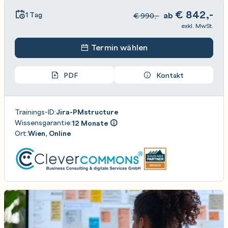
€
842,-
1 Tag
ab
€
990,-
exkl. MwSt.
Termin wählen
PDF
Kontakt
Trainings-ID:
Jira-PMstructure
Wissensgarantie:
12 Monate
Ort:
Wien, Online