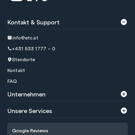
Kontakt & Support
info@etc.at
+431 533 1777 – 0
Standorte
Kontakt
FAQ
Unternehmen
Über uns
Unsere Services
Karriere
Trainings
Google Reviews
Presse