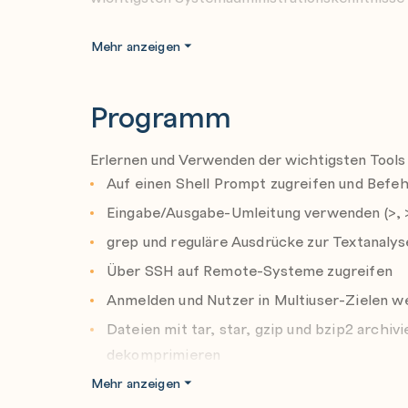
Hinweis: Sie müssen ein RHCSA sein, um eine
Mehr anzeigen
Engineer (RHCE®)-Zertifizierung erwerben zu
Programm
Verwenden Sie das kostenfreie
Red Hat Prea
Ausbildungserfolg!
Erlernen und Verwenden der wichtigsten Tools
Auf einen Shell Prompt zugreifen und Befeh
Eingabe/Ausgabe-Umleitung verwenden (>, >>
grep und reguläre Ausdrücke zur Textanaly
Über SSH auf Remote-Systeme zugreifen
Anmelden und Nutzer in Multiuser-Zielen w
Dateien mit tar, star, gzip und bzip2 archi
dekomprimieren
Textdateien erstellen und bearbeiten
Mehr anzeigen