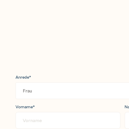
en und beheben
ystemen
utomatische Ausführung beim Start
schiedene Ziele konfigurieren
ein Remote Repository oder das lokale
Anrede
*
Vorname
*
N