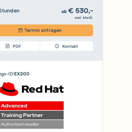
€
530,-
Stunden
ab
exkl. MwSt.
Termin anfragen
PDF
Kontakt
ngs-ID:
EX200