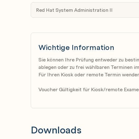
Physische Datenträger zu Datenträgergru
Red Hat System Administration II
Logische Datenträger erstellen und löschen
Systeme für das Mounting von Dateisysteme
unique ID) oder Kennzeichnung konfiguriere
Neue Partitionen und logische Datenträger 
Wichtige Information
System verschieben
Sie können Ihre Prüfung entweder zu best
ablegen oder zu frei wählbaren Terminen im
Erstellung und Konfiguration von Dateisysteme
Für Ihren Kiosk oder remote Termin wenden 
vfat, ext4 und xfs Dateisysteme erstellen
Voucher Gültigkeit für Kiosk/remote Examen
Netzwerkdateisysteme mit NFS mounten u
Bestehende logische Datenträger erweiter
set-GID Verzeichnisse zwecks Kollaboration
Festplattenkomprimierung konfigurieren
Downloads
Layered Storage verwalten