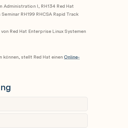
erunterfahren
 Administration I, RH134 Red Hat
das Seminar RH199 RHCSA Rapid Track
tarten
 System zugreifen
 von Red Hat Enterprise Linux Systemen
ieren und Prozesse beenden
ln können, stellt Red Hat einen
Online-
den und interpretieren
ren Status überprüfen
ung
gen
auflisten, erstellen und löschen
en