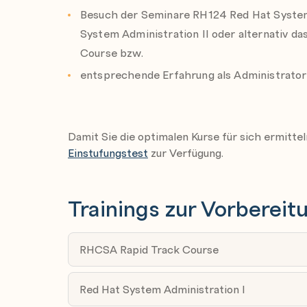
Systeme normal starten, neu starten und h
Besuch der Seminare RH124 Red Hat System
System Administration II oder alternativ 
Systeme manuell in verschiedenen Zielen s
Course bzw.
Den Startprozess unterbrechen und auf ein
entsprechende Erfahrung als Administrator
CPU-/speicherintensive Prozesse identifiz
Prozessplanung anpassen
Verwaltung von getunten Profilen
Damit Sie die optimalen Kurse für sich ermitte
Systemprotokolldateien und Journals auffin
Einstufungstest
zur Verfügung.
System Journals verwalten
Netzwerkservices starten, anhalten und ih
Trainings zur Vorbereit
Dateien sicher zwischen Systemen übertra
RHCSA Rapid Track Course
Konfiguration von lokalem Storage
Partitionen auf MBR- und GPT-Datenträgern 
Red Hat System Administration I
Physische Datenträger erstellen und lösch