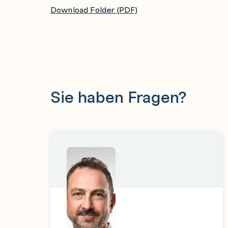
Dateiberechtigungsprobleme diagnostizier
Download Folder (PDF)
Bereitstellung, Konfiguration und Pflege von S
Aufgaben mit at und cron planen
Services starten und stoppen und für die a
konfigurieren
Sie haben Fragen?
Systeme für das automatische Booten in ver
Time Service Clients konfigurieren
Softwarepakte über das Red Hat Netzwerk, 
Dateisystem installieren und aktualisieren
Mit Paket-Modul-Streams arbeiten
Den Bootloader des Systems modifizieren
Grundlegende Netzwerkverwaltung
IPv4- und IPv6-Adressen konfigurieren