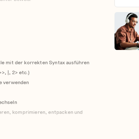
 weiterführende Red Hat Certified
 können.
ssessment Tool
für Ihren
le mit der korrekten Syntax ausführen
, |, 2> etc.)
se verwenden
echseln
vieren, komprimieren, entpacken und