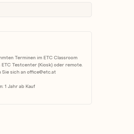
ppen zuweisen
n beim Start per UUID (universally
n
hinzufügen und zerstörungsfrei zu einem
immten Terminen im ETC Classroom
 ETC Testcenter (Kiosk) oder remote.
n
Sie sich an office@etc.at
, mounten, unmounten und nutzen
: 1 Jahr ab Kauf
nd unmounten
n
 erstellen und konfigurieren