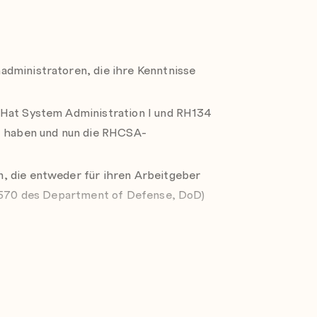
en, kopieren und verschieben
listen, einstellen und ändern
administratoren, die ihre Kenntnisse
d Dateien, in /usr/share/doc finden,
 Hat System Administration I und RH134
rt haben und nun die RHCSA-
test, [] usw.)
, die entweder für ihren Arbeitgeber
m Datei- und Befehlszeileneingaben zu
 8570 des Department of Defense, DoD)
eben
ines Skripts verarbeiten
ierung abgelaufen ist oder in Kürze
 erwerben möchten