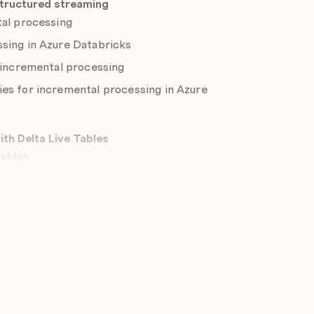
structured streaming
tal processing
sing in Azure Databricks
n incremental processing
es for incremental processing in Azure
th Delta Live Tables
tables
ith structured streaming
tables
ive Tables
 Live Tables
 tuning