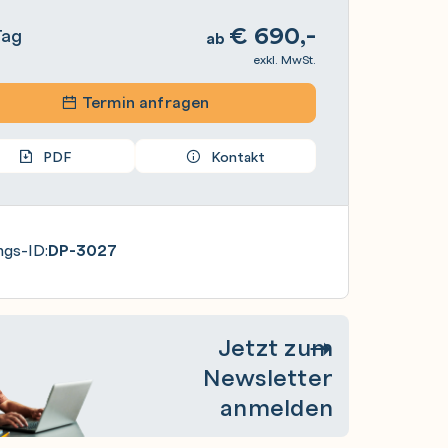
€
690,-
Tag
ab
exkl. MwSt.
Termin anfragen
PDF
Kontakt
ngs-ID:
DP-3027
Jetzt zum
Newsletter
anmelden