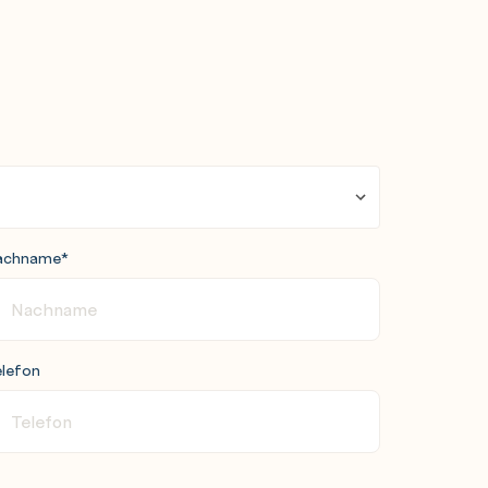
achname
*
lefon