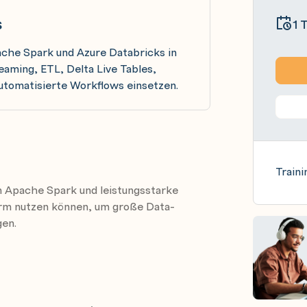
s
1 
pache Spark und Azure Databricks in
aming, ETL, Delta Live Tables,
tomatisierte Workflows einsetzen.
Traini
on Apache Spark und leistungsstarke
orm nutzen können, um große Data-
gen.