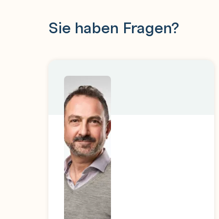
Manage data privacy and governance with Az
Sie haben Fragen?
Implement data encryption techniques in A
Manage access controls in Azure Databrick
Implement data masking and anonymization 
Use compliance frameworks and secure data
Use data lineage and metadata management
Implement governance automation in Azure
Use SQL Warehouses in Azure Databricks
Get started with SQL Warehouses
Create databases and tables
Create queries and dashboards
Run Azure Databricks Notebooks with Azure 
Understand Azure Databricks notebooks and
Create a linked service for Azure Databrick