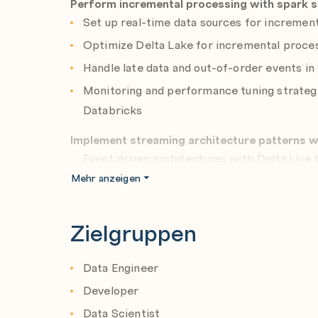
Perform incremental processing with spark 
Set up real-time data sources for incremen
Optimize Delta Lake for incremental proces
Handle late data and out-of-order events i
Monitoring and performance tuning strategi
Databricks
Implement streaming architecture patterns wi
Event driven architectures with Delta Live 
Mehr anzeigen
Ingest data with structured streaming
Maintain data consistency and reliability w
Zielgruppen
Scale streaming workloads with Delta Live 
Optimize performance with Spark and Delta L
Data Engineer
Optimize performance with Spark and Delta
Developer
Perform cost-based optimization and query
Data Scientist