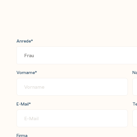
ure Databricks
zure Databricks
s
in Azure Databricks
Anrede
*
 sharing in Azure Databricks
 Databricks
Vorname
*
N
E-Mail
*
Te
Data Factory
 pipelines
s
Firma