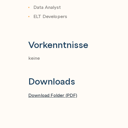
Use change data capture (CDC)
Data Analyst
Use enhanced autoscaling
ELT Developers
Implement observability and data quality me
Implement CI/CD workflows in Azure Databri
Implement version control and Git integrat
Vorkenntnisse
Perform unit testing and integration testin
Manage and configure your environment
keine
Implement rollback and roll-forward strate
Downloads
Automate workloads with Azure Databricks 
Implement job scheduling and automation
Optimize workflows with parameters
Download Folder (PDF)
Handle dependency management
Implement error handling and retry mecha
Explore best practices and guidelines