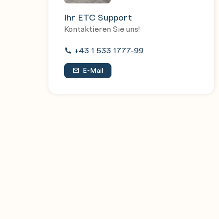
Use a Notebook activity in a pipeline
Ihr ETC Support
Use parameters in a notebook
Kontaktieren Sie uns!
+43 1 533 1777-99
E-Mail