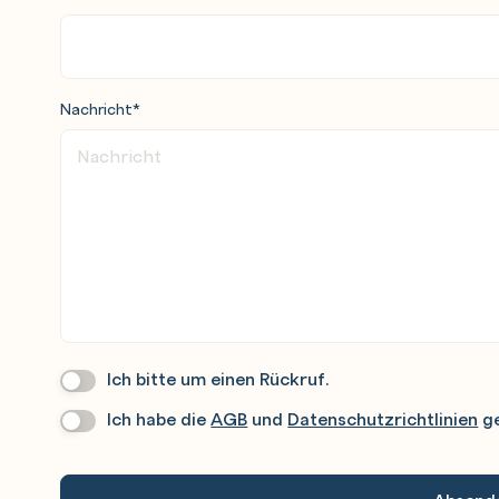
Nachricht
*
Ich bitte um einen Rückruf.
Wir
Rufen
Ich habe die
AGB
und
Datenschutzrichtlinien
ge
Datenschutz
*
Sie
Gerne
An.