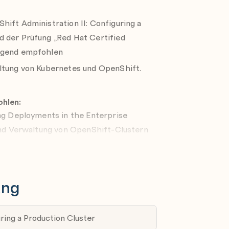
usters with Red Hat Advanced Cluster
ift Administration II: Configuring a
d der Prüfung „Red Hat Certified
multicluster environment by using
ingend empfohlen
altung von Kubernetes und OpenShift.
ohlen:
ing Deployments in the Enterprise
 und Verwaltung von OpenShift-Clustern
d komplexen Anforderungen von
ssigkeit, Leistung und Verfügbarkeit
ung
enShift Virtualization (DO316)
Erstellen und Verwalten virtueller
at OpenShift Virtualization Operators.
ring a Production Cluster