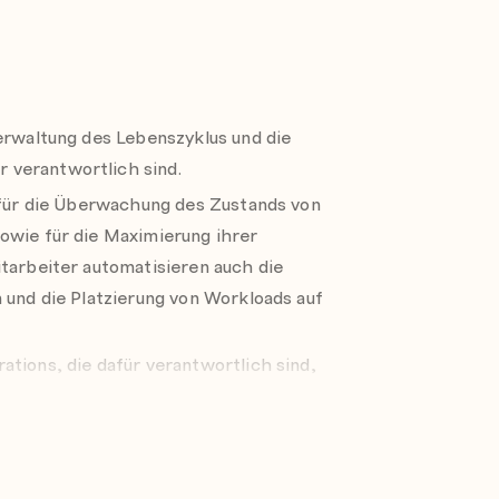
chinen in einer Multicluster-Umgebung
le Clusters with Red Hat Advanced
uster environment by using RHACM
erwaltung des Lebenszyklus und die
 verantwortlich sind.
anced Cluster Management for
e für die Überwachung des Zustands von
owie für die Maximierung ihrer
 troubleshoot performance and
itarbeiter automatisieren auch die
vability components.
 und die Platzierung von Workloads auf
.
cycle by Using GitOps Practices and Red
tions, die dafür verantwortlich sind,
ernetes
tzlichen und organisatorischen
ticluster environment by using RHACM
ellen Sicherheitsrichtlinien für
eren Durchsetzung.