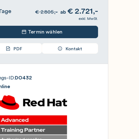
€
2.721,-
Tage
€
2.805,-
ab
exkl. MwSt.
Termin wählen
PDF
Kontakt
ngs-ID:
DO432
line