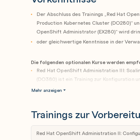
Managing Virtual Machines for Multiple Cl
Der Abschluss des Trainings „Red Hat OpenSh
Management for Kubernetes
Production Kubernetes Cluster (DO280)“ un
Deploy and manage virtual machines in a 
OpenShift Administrator (EX280)“ wird dr
RHACM and GitOps.
oder gleichwertige Kenntnisse in der Verw
Die folgenden optionalen Kurse werden empf
Red Hat OpenShift Administration III: Scal
(DO380) ist ein Training zur Konfiguration
in großem Maßstab, um den steigenden un
Mehr anzeigen
Anwendungen gerecht zu werden und Zuverlä
sicherzustellen.
Trainings zur Vorbereit
Managing Virtual Machines with Red Hat Op
vermittelt die wesentlichen Kenntnisse zum 
Maschinen auf OpenShift mithilfe des Red H
Red Hat OpenShift Administration II: Configu