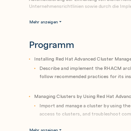
Unternehmensrichtlinien sowie durch die Impl
Zusammenfassung des Trainingsinhalts
Mehr anzeigen
Beschreiben und implementieren Sie die R
Komponenten und befolgen Sie die empfohl
Programm
Installation.
Importieren und verwalten Sie einen Clus
Installing Red Hat Advanced Cluster Manag
konfigurieren Sie den Benutzerzugriff auf 
Describe and implement the RHACM arch
Importprobleme.
follow recommended practices for its inst
Bereitstellen und Verwalten von Richtlinien
von RHACM Governance.
Managing Clusters by Using Red Hat Advan
Überwachen einer Flotte verwalteter Clust
Verfügbarkeitsproblemen mithilfe von RH
Import and manage a cluster by using th
access to clusters, and troubleshoot co
Bereitstellen und Verwalten von Anwendung
mithilfe von RHACM und GitOps.
Mehr anzeigen