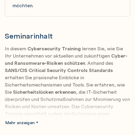
möchten.
Seminarinhalt
In diesem
Cybersecurity Training
lernen Sie, wie Sie
Ihr Unternehmen vor aktuellen und zukünftigen
Cyber-
und Ransomware-Risiken schützen
. Anhand des
SANS/CIS Critical Security Controls Standards
erhalten Sie praxisnahe Einblicke in
Sicherheitsmechanismen und Tools. Sie erfahren, wie
Sie
Sicherheitslücken erkennen
, die IT-Sicherheit
überprüfen und Schutzmaßnahmen zur Minimierung von
Risiken und Kosten umsetzen. Das Cybersecurity
Training vermittelt zudem die Sichtweise eines
Angreifers und demonstriert effektive
Mehr anzeigen
Schutzstrategien.