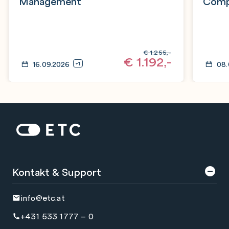
Management
Comp
Syst
€
1.255,-
€
1.192,-
16.09.2026
08.
+1
Zur Startseite: ETC
Kontakt & Support
info@etc.at
+431 533 1777 – 0