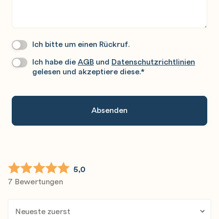
Ich bitte um einen Rückruf.
Wir
Rufen
Ich habe die
AGB
und
Datenschutzrichtlinien
Datenschutz
*
Sie
gelesen und akzeptiere diese.
*
Gerne
An.
5,0
7 Bewertungen