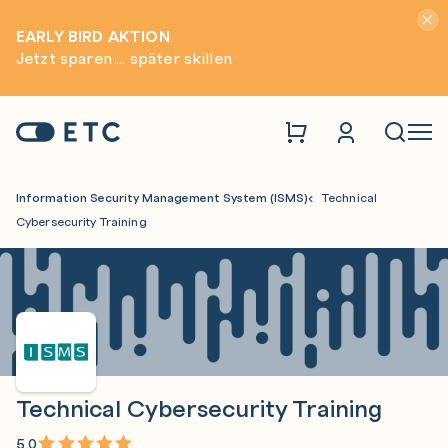
Hinwei
EARLY BIRD AKTION
Jetzt sparen ... später skillen
Zur Startseite: ETC
Naviga
Information Security Management System (ISMS)
Technical
Cybersecurity Training
Technical Cybersecurity Training
5,0