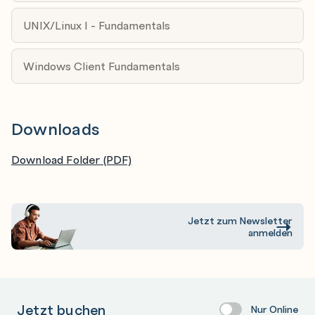
to Fill the Gaps
Application Software Security
UNIX/Linux I - Fundamentals
Incident Response and Management
Windows Client Fundamentals
Penetration Tests and Red Team Exercises
War-Stories
Downloads
Ransomware-safe Backup Management
Security Operation Center Essentials
Download Folder (PDF)
Jetzt zum Newsletter
anmelden
Jetzt buchen
Nur Online