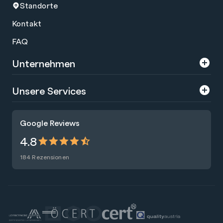
Standorte
Kontakt
FAQ
Unternehmen
Über uns
Unsere Services
Karriere
Trainings
Google Reviews
Presse
Zertifizierungen
4.8
Nachhaltigkeit
Förderungen
184 Rezensionen
Blog
Talentsuche
Newsletter
Raummiete