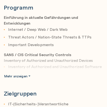
Programm
Einführung in aktuelle Gefährdungen und
Entwicklungen
Internet / Deep Web / Dark Web
Threat Actors / Nation-State Threats & TTPs
Important Developments
SANS / CIS Critical Security Controls
Inventory of Authorized and Unauthorized Devices
Inventory of Authorized and Unauthorized Software
Continuous Vulnerability Assessment and
Mehr anzeigen
Remediation
Controlled Use of Administrative Privileges
Zielgruppen
Secure Configurations for Hardware and Software
on Laptops, Workstations, and Servers
IT-(Sicherheits-)Verantwortliche