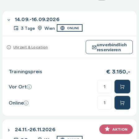
14.09.-16.09.2026
3 Tage
Wien
ONLINE
unverbindlich
Uhrzeit & Location
reservieren
€
3.150,-
Trainingspreis
Anzahl
Vor Ort
Anzahl
Online
24.11.-26.11.2026
AKTION