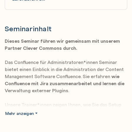
Seminarinhalt
Dieses Seminar führen wir gemeinsam mit unserem
Partner Clever Commons durch.
Das Confluence für Administratoren*innen Seminar
bietet einen Einblick in die Administration der Content
Management Software Confluence. Sie erfahren
wie
Confluence mit Jira zusammenarbeitet und lernen die
Verwaltung externer Plugins
.
Unsere Trainer*innen zeigen Ihnen, wie Sie das Setup
und die Berechtigungen von Confluence professionell
Mehr anzeigen
Implementieren und verwalten. Sie lernen den
Confluence Editor, zutreffenden Makros und die