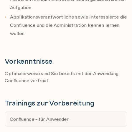
Berechtigungen
Aufgaben
Content Tools
Applikationsverantwortliche sowie Interessierte die
Ändern vom Look & Feel sowie Export von Spaces
Confluence und die Administration kennen lernen
Einpflegen von Seiten-Templates
wollen
Export von Content in XML, HTML oder PDF (+ PDF
Layout Anpassung)
Vorkenntnisse
Wiederherstellen & Archivieren
Administration von Seiten & Blogs
Optimalerweise sind Sie bereits mit der Anwendung
Confluence vertraut
Erstellen und managen von Pages
Berechtigungen auf Page (Seiten) managen
Usern bei der Erstellung von häufig verwendeten
Trainings zur Vorbereitung
Pages unterstützen mit Blueprints und Templates
Confluence - für Anwender