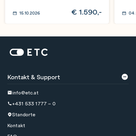
€
1.590,-
15.10.2026
04.
Zur Startseite: ETC
Kontakt & Support
info@etc.at
+431 533 1777 – 0
Standorte
Kontakt