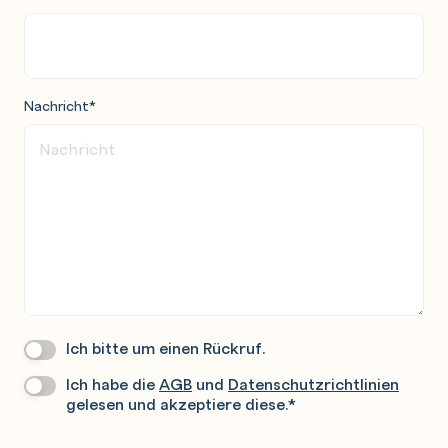
Nachricht
*
Ich bitte um einen Rückruf.
Wir
Rufen
Ich habe die
AGB
und
Datenschutzrichtlinien
Datenschutz
*
Sie
gelesen und akzeptiere diese.
*
Gerne
An.