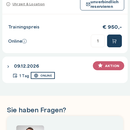
unverbindlich
Uhrzeit & Location
reservieren
€
950,-
Trainingspreis
Anzahl
Online
09.12.2026
AKTION
1 Tag
ONLINE
Sie haben Fragen?