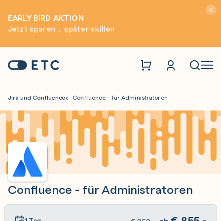
Hinwei
EARLY BIRD AKTION
Jetzt sparen ... später skillen
Zur Startseite: ETC
Naviga
Jira und Confluence
Confluence - für Administratoren
Confluence - für Administratoren
€
855,-
1 Tag
ab