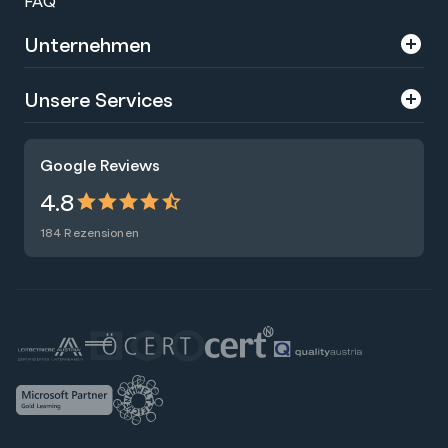
FAQ
Unternehmen
Über uns
Unsere Services
Karriere
Trainings
Google Reviews
Presse
Zertifizierungen
4.8
Nachhaltigkeit
Förderungen
184 Rezensionen
Blog
Talentsuche
Newsletter
Raummiete