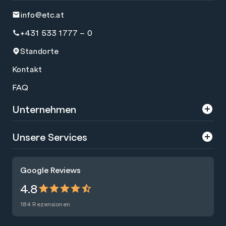
info@etc.at
+431 533 1777 – 0
Standorte
Kontakt
FAQ
Unternehmen
Über uns
Unsere Services
Karriere
Trainings
Google Reviews
Presse
Zertifizierungen
4.8
Nachhaltigkeit
Förderungen
184 Rezensionen
Blog
Talentsuche