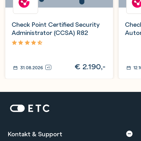
Check Point Certified Security
Check
Administrator (CCSA) R82
Autom
R81.
4,5
€
2.190,-
31.08.2026
12.
+1
Zur Startseite: ETC
Kontakt & Support