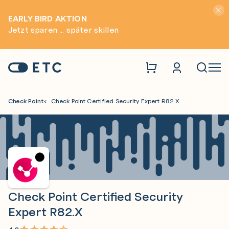
Hinwei
EARLY BIRD AKTION
Jetzt sparen ... später skillen
Zur Startseite: ETC
Naviga
Check Point
Check Point Certified Security Expert R82.X
Check Point Certified Security
Expert R82.X