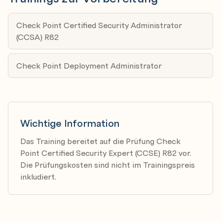
externally managed VPN Gateways.
Text Editors in Unix-like OS
Explain Link Selection and ISP Redundancy options.
Check Point Certified Security Administrator
(CCSA) R82
Explain tunnel management features.
Lab Task
Check Point Deployment Administrator
Configure Site-to-Site VPN with internally
managed Security Gateways
Module 4: Advanced Security Monitoring
Wichtige Information
Describe the SmartEvent and Compliance Blade
Das Training bereitet auf die Prüfung Check
solutions, including their purpose and use.
Point Certified Security Expert (CCSE) R82 vor.
Lab Tasks
Die Prüfungskosten sind nicht im Trainingspreis
inkludiert.
Configure a SmartEvent Server to monitor
relevant patterns and events
Demonstrate how to configure Events and Alerts
in SmartEvent