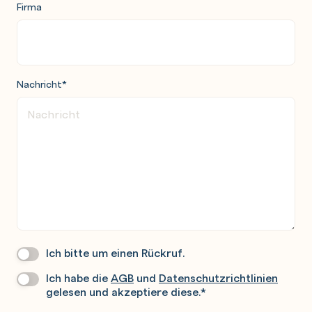
Firma
Nachricht
*
Ich bitte um einen Rückruf.
Wir
Rufen
Ich habe die
AGB
und
Datenschutzrichtlinien
Datenschutz
*
Sie
gelesen und akzeptiere diese.
*
Gerne
An.