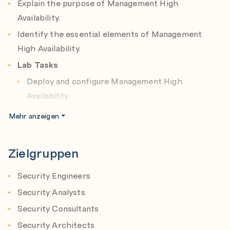
Explain the purpose of Management High
Availability.
Identify the essential elements of Management
High Availability.
Lab Tasks
Deploy and configure Management High
Availability
Ensure the failover process functions as expected
Mehr anzeigen
Module 2: Advanced Policy Management
Zielgruppen
Identify ways to enhance the Security Policy with
more object types.
Security Engineers
Create dynamic objects to make policy updatable
Security Analysts
from the Gateway.
Security Consultants
Manually define NAT rules.
Security Architects