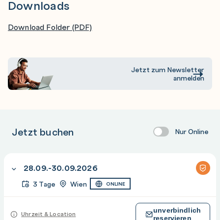
Downloads
Demonstrate how to run specific SmartEvent
Download Folder (PDF)
reports
Activate the Compliance Blade
Demonstrate Security Best Practice settings and
Jetzt zum Newsletter
alerts
anmelden
Demonstrate Regulatory Requirements
Compliance Scores
Jetzt buchen
Nur Online
Module 5: Upgrades
Identify supported upgrade options.
Lab Task
28.09.-30.09.2026
Upgrade a Security Gateway
3 Tage
Wien
ONLINE
Use Central Deployment tool to install Hotfixes
unverbindlich
Uhrzeit & Location
reservieren