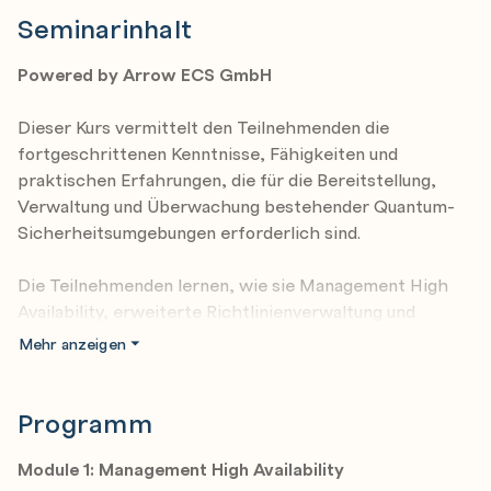
Seminarinhalt
Powered by Arrow ECS GmbH
Dieser Kurs vermittelt den Teilnehmenden die
fortgeschrittenen Kenntnisse, Fähigkeiten und
praktischen Erfahrungen, die für die Bereitstellung,
Verwaltung und Überwachung bestehender Quantum-
Sicherheitsumgebungen erforderlich sind.
Die Teilnehmenden lernen, wie sie Management High
Availability, erweiterte Richtlinienverwaltung und
erweiterte Sicherheitsüberwachung bereitstellen,
Mehr anzeigen
Site-to-Site-VPN konfigurieren, ein Security Gateway
aktualisieren, das Central Deployment Tool zur
Installation von Hotfixes verwenden, einen Primary
Programm
Security Management Server importieren und ElasticXL
Cluster bereitstellen.
Module 1: Management High Availability