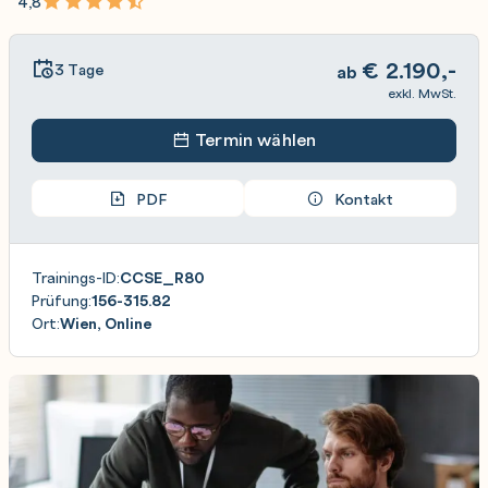
4,8
€
2.190,-
3 Tage
ab
exkl. MwSt.
Termin wählen
PDF
Kontakt
Trainings-ID:
CCSE_R80
Prüfung:
156-315.82
Ort:
Wien, Online