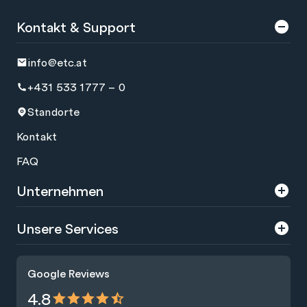
Kontakt & Support
info@etc.at
+431 533 1777 – 0
Standorte
Kontakt
FAQ
Unternehmen
Über uns
Unsere Services
Karriere
Trainings
Google Reviews
Presse
Zertifizierungen
4.8
Nachhaltigkeit