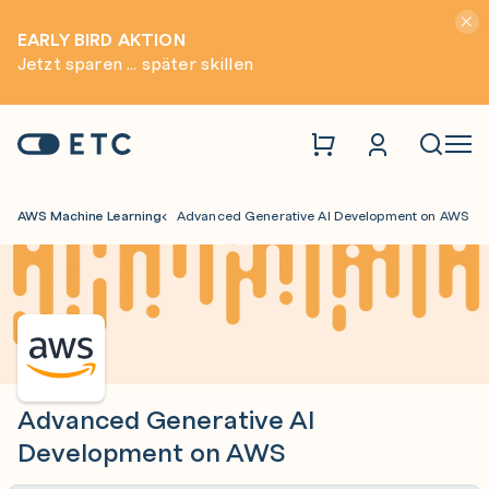
Hinwei
EARLY BIRD AKTION
Jetzt sparen ... später skillen
Zur Startseite: ETC
Naviga
AWS Machine Learning
Advanced Generative AI Development on AWS
Advanced Generative AI
Development on AWS