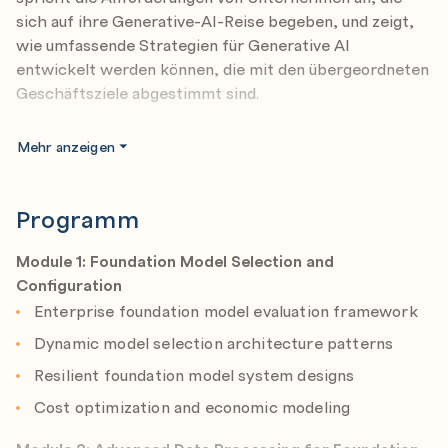
sich auf ihre Generative-AI-Reise begeben, und zeigt,
wie umfassende Strategien für Generative AI
entwickelt werden können, die mit den übergeordneten
Geschäftsziele abgestimmt sind.
Dieses
fortgeschrittene, dreitägige, von einem Trainer
Mehr anzeigen
geleitete Training
vermittelt Fachwissen über den
gesamten Generative-AI-Stack – von Foundation
Models bis zu Enterprise-Integrationsmustern. Darüber
Programm
hinaus lernen die Teilnehmer*innen erweiterte
Datenverarbeitungstechniken, die Implementierung von
Module 1: Foundation Model Selection and
Vektordatenbanken und Retrieval-Augmentation,
Configuration
anspruchsvolles Prompt Engineering und Governance,
Enterprise foundation model evaluation framework
Agentic-AI-Systeme und Tool-Integration, Sicherheits-
Dynamic model selection architecture patterns
und Schutzmaßnahmen für KI, Strategien zur
Resilient foundation model system designs
Leistungsoptimierung und Kostenkontrolle sowie
umfassende Lösungen für Monitoring, Observability,
Cost optimization and economic modeling
Testing und Validierung kennen.