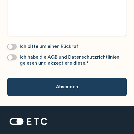
Ich bitte um einen Rückruf.
Wir
Rufen
Ich habe die
AGB
und
Datenschutzrichtlinien
Datenschutz
*
Sie
gelesen und akzeptiere diese.
*
Gerne
An.
Zur Startseite: ETC