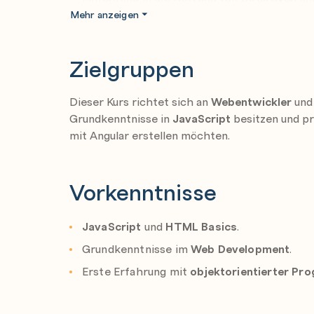
Mehr anzeigen
Routing und Navigation:
Grundlagen von
Routing
und Navigation.
Zielgruppen
Nutzung von
Lazy Loading
für Performance
Responsive Design:
Dieser Kurs richtet sich an
Webentwickler
un
Gestaltung von
Responsive User Interface
Grundkenntnisse in
JavaScript
besitzen und pr
mit Angular erstellen möchten.
Einführung in
Angular Material
für moderne
Formulare und Validierung:
Vorkenntnisse
Erstellung von Formularen mit
Template-dr
Grundlegende Validierungsstrategien und Ei
JavaScript
und
HTML Basics
.
Reaktive Programmierung mit RxJS:
Grundkenntnisse im
Web Development
.
Einführung in
Observables
und ihre Anwend
Erste Erfahrung mit
objektorientierter Pr
Verwendung einfacher
RxJS Operators
wie 
State Management und Event-Sharing: