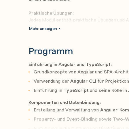
Praktische Übungen:
Jedes Modul enthält praktische Übungen und 
wird eine vollständige Angular-Anwendung entwi
Mehr anzeigen
Im
Mastering Angular: Advanced Skills for P
Programm
fortgeschrittenen Themen wie
Standalone-K
Management
mit NgRx oder
komplexe Testing
bietet eine fundierte Einführung, auf die spät
Einführung in Angular und TypeScript:
kann.
Grundkonzepte von Angular und SPA-Archit
Verwendung der
Angular CLI
für Projektkon
Einführung in
TypeScript
und seine Rolle in 
Komponenten und Datenbindung:
Erstellung und Verwaltung von
Angular-Ko
Property- und Event-Binding
sowie
Two-W
Einführung in die Nutzung von
Direktiven
un