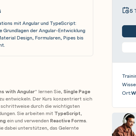
s
5 
tions mit Angular und TypeScript:
lle Grundlagen der Angular-Entwicklung
aterial Design, Formularen, Pipes bis
nt.
Traini
Wisse
ns with Angular“
lernen Sie,
Single Page
Ort:
Wi
zu entwickeln. Der Kurs konzentriert sich
 schrittweise durch die wichtigsten
ungen. Sie arbeiten mit
TypeScript
,
ing
ein und verwenden
Reactive Forms
.
ie dabei unterstützen, das Gelernte