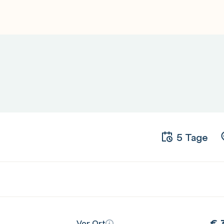
s
mit
CSS Grid
und
Flexbox
.
e Formularvalidierungen.
erung
mit RxJS und Observables.
um Event-Sharing über Services.
ritte im
Integrationstesting
.
yment
auf Cloud-Plattformen wie
5 Tage
€
3
Vor Ort