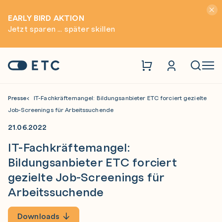
Hinwei
EARLY BIRD AKTION
Jetzt sparen ... später skillen
Zur Startseite: ETC
Naviga
Presse
IT-Fachkräftemangel: Bildungsanbieter ETC forciert gezielte
Job-Screenings für Arbeitssuchende
21.06.2022
IT-Fachkräftemangel:
Bildungsanbieter ETC forciert
gezielte Job-Screenings für
Arbeitssuchende
Downloads