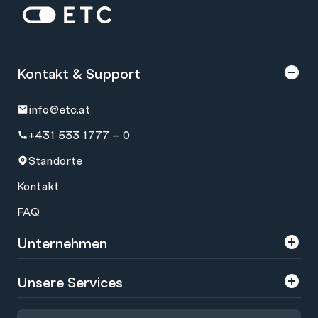
Zur Startseite: ETC
Kontakt & Support
info@etc.at
+431 533 1777 – 0
Standorte
Kontakt
FAQ
Unternehmen
Über uns
Unsere Services
Karriere
Trainings