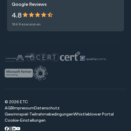
Google Reviews
Presse
Zertifizierungen
4.8
Nachhaltigkeit
Förderungen
184 Rezensionen
Blog
Talentsuche
Newsletter
Raummiete
© 2026 ETC
AGB
Impressum
Datenschutz
Gewinnspiel-Teilnahmebedingungen
Whistleblower Portal
Cookie-Einstellungen
Facebook
Instagram
LinkedIn
Youtube