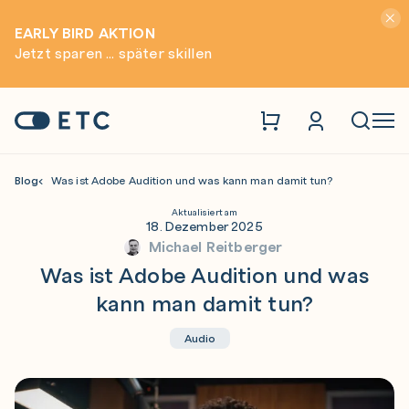
Hinwei
EARLY BIRD AKTION
Jetzt sparen ... später skillen
Zur Startseite: ETC
Naviga
Blog
Was ist Adobe Audition und was kann man damit tun?
Aktualisiert am
18. Dezember 2025
Michael Reitberger
Was ist Adobe Audition und was
kann man damit tun?
Audio