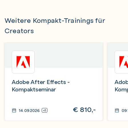
Weitere Kompakt-Trainings für
Creators
Adobe After Effects -
Adob
Kompaktseminar
Komp
€
810,-
14.09.2026
09.
+3