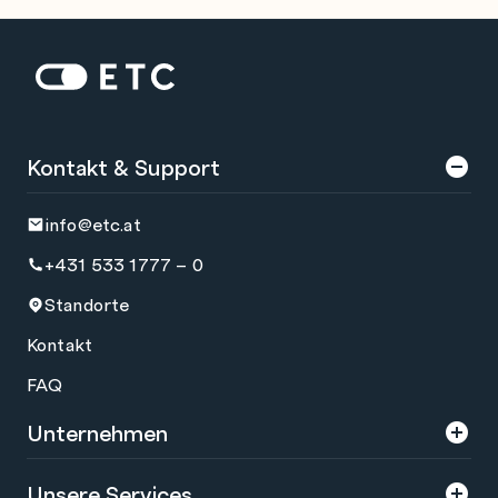
Zur Startseite: ETC
Kontakt & Support
info@etc.at
+431 533 1777 – 0
Standorte
Kontakt
FAQ
Unternehmen
Über uns
Unsere Services