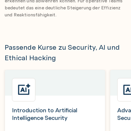
erkennen und abwehren können. Für operative Teams
bedeutet das eine deutliche Steigerung der Effizienz
und Reaktionsfähigkeit.
Passende Kurse zu Security, AI und
Ethical Hacking
Introduction to Artificial
Advan
Intelligence Security
Secur