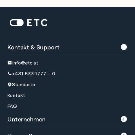
Zur Startseite: ETC
Kontakt & Support
info@etc.at
+431 533 1777 – 0
Standorte
Kontakt
FAQ
Unternehmen
Über uns