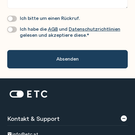
Ich bitte um einen Rückruf.
Wir
Rufen
Ich habe die
AGB
und
Datenschutzrichtlinien
Datenschutz
*
Sie
gelesen und akzeptiere diese.
*
Gerne
An.
Zur Startseite: ETC
Kontakt & Support
info@etc.at