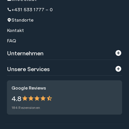
+431 533 1777 – 0
Standorte
Kontakt
FAQ
Unternehmen
Über uns
Unsere Services
Karriere
Trainings
Google Reviews
Presse
Zertifizierungen
4.8
Nachhaltigkeit
Förderungen
184 Rezensionen
Blog
Talentsuche
Newsletter