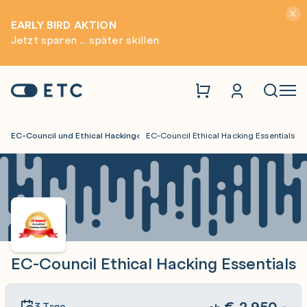
Hinwei
EARLY BIRD AKTION
Jetzt sparen ... später skillen
Zur Startseite: ETC
Naviga
EC-Council und Ethical Hacking
EC-Council Ethical Hacking Essentials
EC-Council Ethical Hacking Essentials
€
2.950,-
3 Tage