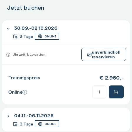
Jetzt buchen
30.09.-02.10.2026
3 Tage
ONLINE
unverbindlich
Uhrzeit & Location
reservieren
€
2.950,-
Trainingspreis
Anzahl
Online
04.11.-06.11.2026
3 Tage
ONLINE