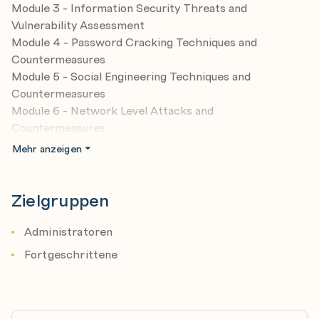
Module 3 - Information Security Threats and
Vulnerability Assessment
Module 4 - Password Cracking Techniques and
Countermeasures
Module 5 - Social Engineering Techniques and
Countermeasures
Module 6 - Network Level Attacks and
Countermeasures
Module 7 - Web Application Attacks and
Mehr anzeigen
Countermeasures
Module 8 - Wireless Attacks and Countermeasures
Module 9 - Mobile Attacks and Countermeasures
Zielgruppen
Module 10 - IOT & OT Attacks and Countermeasures
Module 11 - Cloud Computing Threats and
Administratoren
Countermeasures
Fortgeschrittene
Module 12 - Penetration Testing Fundamentals